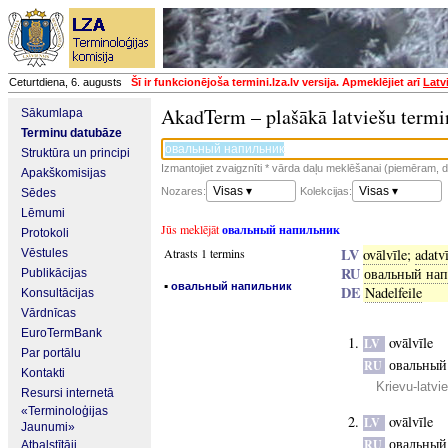
Ceturtdiena, 6. augusts
Šī ir funkcionējoša termini.lza.lv versija. Apmeklējiet arī
Latv
AkadTerm – plašākā latviešu termi
Sākumlapa
Terminu datubāze
Struktūra un principi
Izmantojiet zvaigznīti * vārda daļu meklēšanai (piemēram, da
Apakškomisijas
Visas ▾
Visas ▾
Nozares:
Kolekcijas:
Sēdes
Lēmumi
Jūs meklējāt
овальный напильник
Protokoli
LV
Atrasts 1 termins
ovālvīle
;
adatvī
Vēstules
RU
овальный на
Publikācijas
▪
овальный напильник
DE
Nadelfeile
Konsultācijas
Vārdnīcas
EuroTermBank
ovālvīle
LV
Par portālu
овальный
RU
Kontakti
Krievu-latvi
Resursi internetā
«Terminoloģijas
ovālvīle
LV
Jaunumi»
овальный
RU
Atbalstītāji