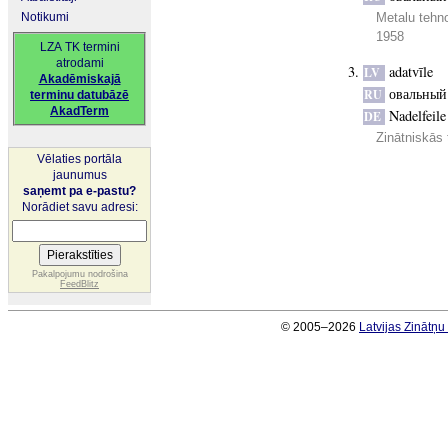
Notikumi
Metalu tehno
1958
LZA TK termini
atrodami
adatvīle
LV
Akadēmiskajā
овальный
RU
terminu datubāzē
AkadTerm
Nadelfeile
DE
Zinātniskās 
Vēlaties portāla
jaunumus
saņemt pa e-pastu?
Norādiet savu adresi:
Pakalpojumu nodrošina
FeedBlitz
© 2005–2026
Latvijas Zinātņ