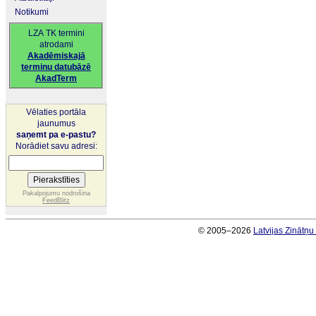
Notikumi
LZA TK termini
atrodami
Akadēmiskajā
terminu datubāzē
AkadTerm
Vēlaties portāla
jaunumus
saņemt pa e-pastu?
Norādiet savu adresi:
Pakalpojumu nodrošina
FeedBlitz
© 2005–2026
Latvijas Zinātņ