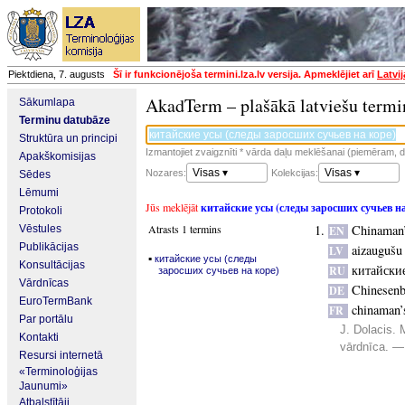
Piektdiena, 7. augusts
Šī ir funkcionējoša termini.lza.lv versija. Apmeklējiet arī
Latvi
AkadTerm – plašākā latviešu termi
Sākumlapa
Terminu datubāze
Struktūra un principi
Izmantojiet zvaigznīti * vārda daļu meklēšanai (piemēram, da
Apakškomisijas
Visas ▾
Visas ▾
Nozares:
Kolekcijas:
Sēdes
Lēmumi
Jūs meklējāt
китайские усы (следы заросших сучьев на
Protokoli
Atrasts 1 termins
Chinaman’
Vēstules
EN
Publikācijas
aizaugušu
LV
▪
китайские усы (следы
Konsultācijas
китайские
RU
заросших сучьев на коре)
Vārdnīcas
Chinesenb
DE
EuroTermBank
chinaman’s
FR
Par portālu
J. Dolacis.
Kontakti
vārdnīca. —
Resursi internetā
«Terminoloģijas
Jaunumi»
Atbalstītāji