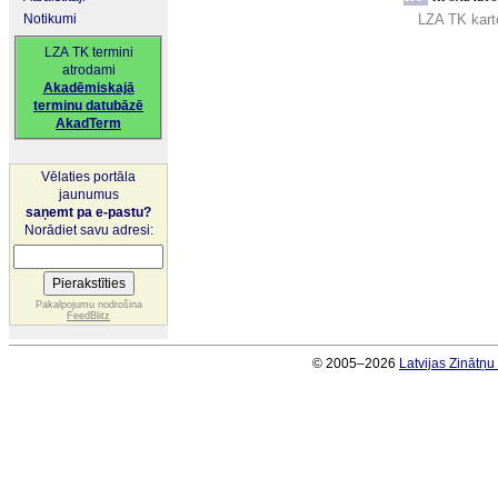
Notikumi
LZA TK kart
LZA TK termini
atrodami
Akadēmiskajā
terminu datubāzē
AkadTerm
Vēlaties portāla
jaunumus
saņemt pa e-pastu?
Norādiet savu adresi:
Pakalpojumu nodrošina
FeedBlitz
© 2005–2026
Latvijas Zinātņ