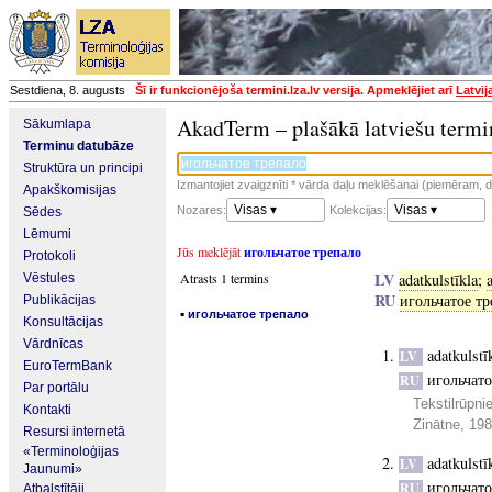
Sestdiena, 8. augusts
Šī ir funkcionējoša termini.lza.lv versija. Apmeklējiet arī
Latvij
AkadTerm – plašākā latviešu termi
Sākumlapa
Terminu datubāze
Struktūra un principi
Izmantojiet zvaigznīti * vārda daļu meklēšanai (piemēram, da
Apakškomisijas
Visas ▾
Visas ▾
Nozares:
Kolekcijas:
Sēdes
Lēmumi
Jūs meklējāt
игольчатое трепало
Protokoli
LV
Atrasts 1 termins
adatkulstīkla
;
Vēstules
RU
игольчатое тр
Publikācijas
▪
игольчатое трепало
Konsultācijas
Vārdnīcas
adatkulstī
LV
EuroTermBank
игольчато
RU
Par portālu
Tekstilrūpni
Kontakti
Zinātne, 19
Resursi internetā
«Terminoloģijas
adatkulstī
LV
Jaunumi»
игольчато
RU
Atbalstītāji