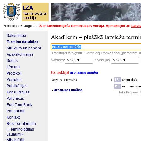
Piektdiena, 7. augusts
Šī ir funkcionējoša termini.lza.lv versija. Apmeklējiet arī
Latvi
AkadTerm – plašākā latviešu termi
Sākumlapa
Terminu datubāze
Struktūra un principi
Izmantojiet zvaigznīti * vārda daļu meklēšanai (piemēram, da
Apakškomisijas
Visas ▾
Visas ▾
Nozares:
Kolekcijas:
Sēdes
Lēmumi
Jūs meklējāt
игольная шайба
Protokoli
Atrasts 1 termins
LV
adatu disks
Vēstules
RU
игольный д
Publikācijas
▪
игольная шайба
Konsultācijas
Tekstilrūpniec
Vārdnīcas
EuroTermBank
Par portālu
Kontakti
Resursi internetā
«Terminoloģijas
Jaunumi»
Atbalstītāji