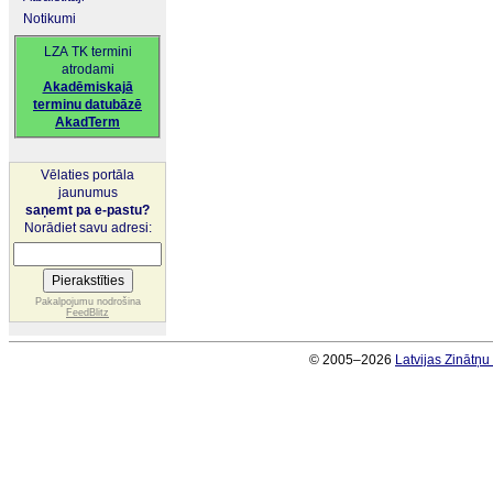
Notikumi
LZA TK termini
atrodami
Akadēmiskajā
terminu datubāzē
AkadTerm
Vēlaties portāla
jaunumus
saņemt pa e-pastu?
Norādiet savu adresi:
Pakalpojumu nodrošina
FeedBlitz
© 2005–2026
Latvijas Zinātņ