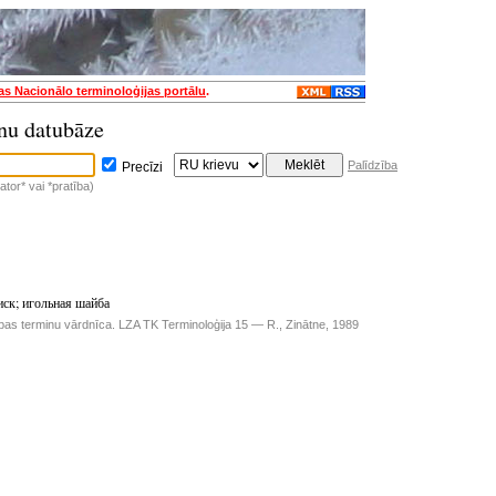
jas Nacionālo terminoloģijas portālu
.
nu datubāze
Palīdzība
Precīzi
tor* vai *pratība)
иск
;
игольная шайба
ības terminu vārdnīca. LZA TK Terminoloģija 15 — R., Zinātne, 1989