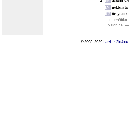
default va
EN
noklusētā 
LV
безуслов
RU
Informātika.
vārdnīca. —
© 2005–2026
Latvijas Zinātņ