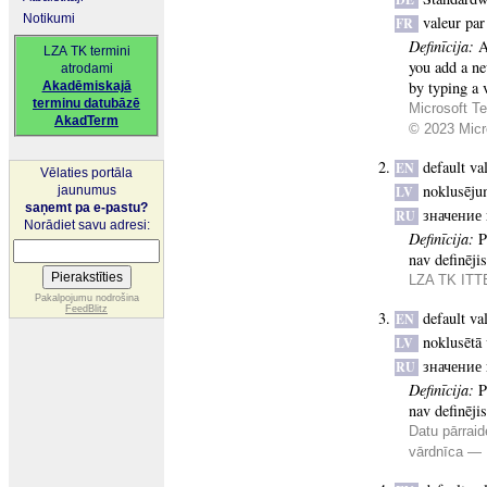
Notikumi
valeur par
FR
Definīcija:
A
LZA TK termini
you add a ne
atrodami
by typing a 
Akadēmiskajā
terminu datubāzē
Microsoft Te
AkadTerm
© 2023 Micro
default va
EN
Vēlaties portāla
noklusēju
jaunumus
LV
saņemt pa e-pastu?
значение
RU
Norādiet savu adresi:
Definīcija:
P
nav definējis
LZA TK ITTE
Pakalpojumu nodrošina
FeedBlitz
default va
EN
noklusētā 
LV
значение
RU
Definīcija:
P
nav definējis
Datu pārraid
vārdnīca —