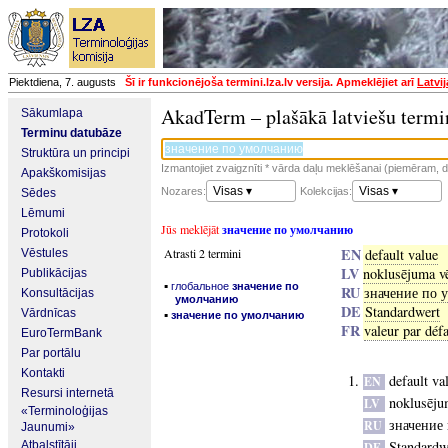
Piektdiena, 7. augusts
Šī ir funkcionējoša termini.lza.lv versija. Apmeklējiet arī
Latvi
AkadTerm – plašākā latviešu termi
Sākumlapa
Terminu datubāze
Struktūra un principi
Izmantojiet zvaigznīti * vārda daļu meklēšanai (piemēram, da
Apakškomisijas
Visas ▾
Visas ▾
Nozares:
Kolekcijas:
Sēdes
Lēmumi
Jūs meklējāt
значение по умолчанию
Protokoli
EN
Atrasti 2 termini
default value
Vēstules
LV
noklusējuma vē
Publikācijas
▪
глобальное
значение по
RU
значение по 
Konsultācijas
умолчанию
DE
Standardwert
Vārdnīcas
▪
значение по умолчанию
FR
valeur par déf
EuroTermBank
Par portālu
Kontakti
default va
EN
Resursi internetā
noklusēju
LV
«Terminoloģijas
значение
RU
Jaunumi»
Standardw
Atbalstītāji
DE