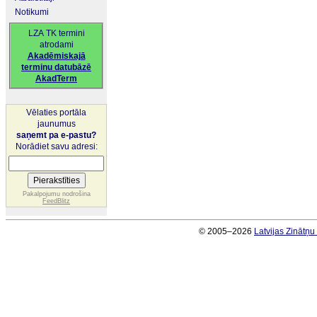
Notikumi
LZA TK termini
atrodami
Akadēmiskajā
terminu datubāzē
AkadTerm
Vēlaties portāla
jaunumus
saņemt pa e-pastu?
Norādiet savu adresi:
Pakalpojumu nodrošina
FeedBlitz
© 2005–2026
Latvijas Zinātņ