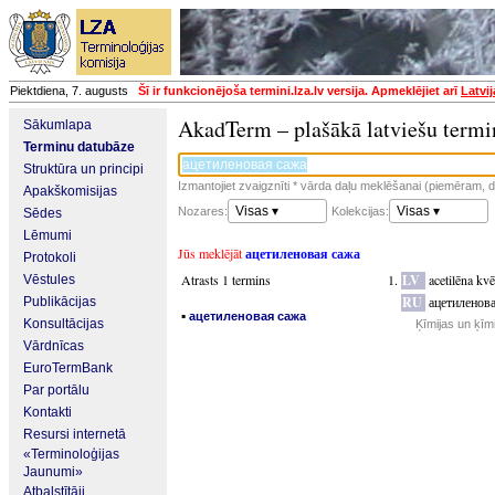
Piektdiena, 7. augusts
Šī ir funkcionējoša termini.lza.lv versija. Apmeklējiet arī
Latvi
AkadTerm – plašākā latviešu termi
Sākumlapa
Terminu datubāze
Struktūra un principi
Izmantojiet zvaigznīti * vārda daļu meklēšanai (piemēram, da
Apakškomisijas
Visas ▾
Visas ▾
Nozares:
Kolekcijas:
Sēdes
Lēmumi
Jūs meklējāt
ацетиленовая сажа
Protokoli
Atrasts 1 termins
LV
acetilēna kvē
Vēstules
RU
ацетиленов
Publikācijas
▪
ацетиленовая сажа
Konsultācijas
Ķīmijas un ķīm
Vārdnīcas
EuroTermBank
Par portālu
Kontakti
Resursi internetā
«Terminoloģijas
Jaunumi»
Atbalstītāji