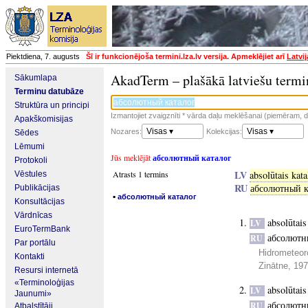
Piektdiena, 7. augusts
Šī ir funkcionējoša termini.lza.lv versija. Apmeklējiet arī
Latvi
AkadTerm – plašākā latviešu termi
Sākumlapa
Terminu datubāze
Struktūra un principi
Izmantojiet zvaigznīti * vārda daļu meklēšanai (piemēram, da
Apakškomisijas
Visas ▾
Visas ▾
Nozares:
Kolekcijas:
Sēdes
Lēmumi
Jūs meklējāt
абсолютный каталог
Protokoli
LV
Atrasts 1 termins
absolūtais kat
Vēstules
RU
абсолютный к
Publikācijas
▪
абсолютный каталог
Konsultācijas
Vārdnīcas
absolūtais
LV
EuroTermBank
абсолютн
RU
Par portālu
Hidrometeor
Kontakti
Zinātne, 19
Resursi internetā
«Terminoloģijas
absolūtais
LV
Jaunumi»
абсолютн
RU
Atbalstītāji