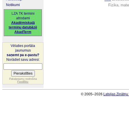
Notikumi
Fizika, mate
LZA TK termini
atrodami
Akadēmiskajā
terminu datubāzē
AkadTerm
Vēlaties portāla
jaunumus
saņemt pa e-pastu?
Norādiet savu adresi:
Pakalpojumu nodrošina
FeedBlitz
© 2005–2026
Latvijas Zinātņ