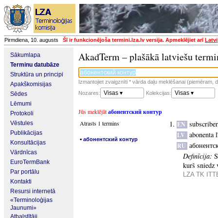
Pirmdiena, 10. augusts
Šī ir funkcionējoša termini.lza.lv versija. Apmeklējiet arī
Latvi
AkadTerm – plašākā latviešu termi
Sākumlapa
Terminu datubāze
Struktūra un principi
Izmantojiet zvaigznīti * vārda daļu meklēšanai (piemēram, da
Apakškomisijas
Visas ▾
Visas ▾
Nozares:
Kolekcijas:
Sēdes
Lēmumi
Jūs meklējāt
абонентский контур
Protokoli
Atrasts 1 termins
subscriber
Vēstules
EN
Publikācijas
abonenta l
LV
▪
абонентский контур
Konsultācijas
абонентс
RU
Vārdnīcas
Definīcija:
S
EuroTermBank
kurš sniedz 
Par portālu
LZA TK ITTE
Kontakti
Resursi internetā
«Terminoloģijas
Jaunumi»
Atbalstītāji