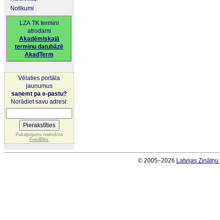
Notikumi
LZA TK termini
atrodami
Akadēmiskajā
terminu datubāzē
AkadTerm
Vēlaties portāla
jaunumus
saņemt pa e-pastu?
Norādiet savu adresi:
Pakalpojumu nodrošina
FeedBlitz
© 2005–2026
Latvijas Zinātņ