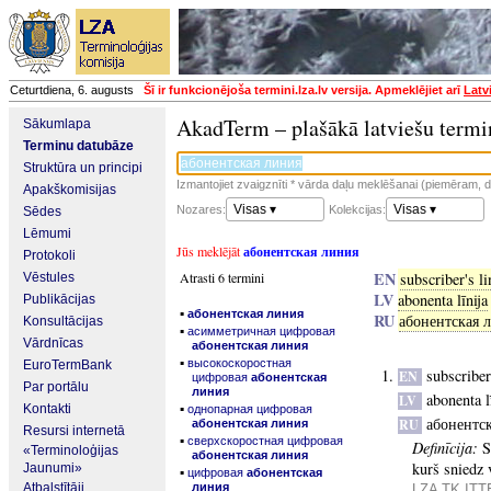
Ceturtdiena, 6. augusts
Šī ir funkcionējoša termini.lza.lv versija. Apmeklējiet arī
Latv
AkadTerm – plašākā latviešu termi
Sākumlapa
Terminu datubāze
Struktūra un principi
Izmantojiet zvaigznīti * vārda daļu meklēšanai (piemēram, da
Apakškomisijas
Visas ▾
Visas ▾
Nozares:
Kolekcijas:
Sēdes
Lēmumi
Jūs meklējāt
абонентская линия
Protokoli
EN
Atrasti 6 termini
subscriber's li
Vēstules
LV
abonenta līnija
Publikācijas
▪
абонентская линия
RU
абонентская 
Konsultācijas
▪
асимметричная цифровая
Vārdnīcas
абонентская линия
▪
высокоскоростная
EuroTermBank
subscriber
EN
цифровая
абонентская
Par portālu
линия
abonenta l
LV
▪
Kontakti
однопарная цифровая
абонентс
RU
абонентская линия
Resursi internetā
▪
сверхскоростная цифровая
Definīcija:
S
«Terminoloģijas
абонентская линия
kurš sniedz 
Jaunumi»
▪
цифровая
абонентская
Atbalstītāji
линия
LZA TK ITTE