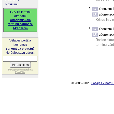
Notikumi
abonenta l
LV
LZA TK termini
абонентс
RU
atrodami
Krievu-latvi
Akadēmiskajā
terminu datubāzē
abonenta l
AkadTerm
LV
абонентс
RU
Radioelektro
Vēlaties portāla
jaunumus
terminu vār
saņemt pa e-pastu?
Norādiet savu adresi:
Pakalpojumu nodrošina
FeedBlitz
© 2005–2026
Latvijas Zinātņ