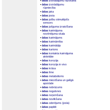
▪
ādas
izstrādājumu ražošana
▪
ādas
izstrādājumu
rūpniecība
▪
ādas
jaka
▪
ādas
josta
▪
ādas
jutību stimulējošs
sensors
▪
ādas
jutīguma izraisīšana
▪
ādas
kairinājuma
novērtējuma skala
▪
ādas
kairinājums
▪
ādas
kairināmība
▪
ādas
kairinātājs
▪
ādas
kartons
▪
ādas
kontakta kairnājuma
aktivitāte
▪
ādas
korozija
▪
ādas
korozija in vivo
▪
ādas
krāsa
▪
ādas
līme
▪
ādas
metabolisms
▪
ādas
miecēšana un galīgā
apstrāde
▪
ādas
nobrāzums
▪
ādas
nogulsnes
▪
ādas
noņemšana
▪
ādas
novilkšana
▪
ādas
oderējums (josla)
▪
ādas
papildi