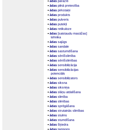
▪
ādas
parazīti
▪
ādas
pilnā pretestība
▪
ādas
pirkstaiņi
▪
ādas
produkts
▪
ādas
pulveris
▪
ādas
putekļi
▪
ādas
retikuloze
▪
ādas
[saistaudu masāžas]
tehnika
▪
ādas
sajūgs
▪
ādas
sandale
▪
ādas
sastumdīšana
▪
ādas
sēnīšslimība
▪
ādas
sēnīšslimības
▪
ādas
sensibilizācija
▪
ādas
sensibilizācijas
potenciāls
▪
ādas
sensibilizators
▪
ādas
siksna
▪
ādas
siksniņa
▪
ādas
slāņu atdalīšana
▪
ādas
slimība
▪
ādas
slimības
▪
ādas
sprēgāšana
▪
ādas
strutainās slimības
▪
ādas
stulms
▪
ādas
stumdīšana
▪
ādas
šķiedra
▪
ādas
tampons