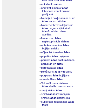
tālāk neapstrādātas
ādas
▪
mīkstinātas
ādas
▪
nedrīkst izmantot
ādas
lobīšanās vai iekaisuma
gadījumā
▪
Nepieļaut nokļūšanu acīs, uz
ādas
vai uz drēbēm.
▪
Noberziet brīvās daļiņas no
ādas
. Iegremdējiet vēsā
ūdenī / ietiniet mitros
apsējos.
▪
Noberzt no
ādas
nepiestiprinātās daļiņas.
▪
nobrāzumu un/vai
ādas
bojājumu risks
▪
nūjiņa lietošanai uz
ādas
▪
papulārs
ādas
bojājums
▪
paralēla
ādas
sastumdīšana
▪
pārbaude uz
ādas
▪
pārstrādātas
ādas
▪
plēkšņains
ādas
virsslānis
▪
purpuras
ādas
bojājums
▪
sausi sālītas
ādas
▪
Seksuāli transmisīvo un
ādas
slimību valsts centrs
▪
slapji sālītas
ādas
▪
smalki
ādas
izstrādājumi
▪
smalks
ādas
darinājums
▪
subakūtās toksicitātes
ādas
tests