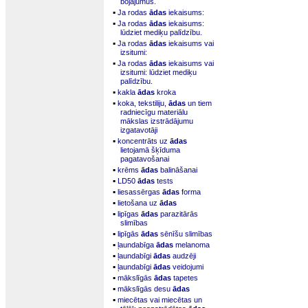
bojājumus.
▪
Ja rodas
ādas
iekaisums:
▪
Ja rodas
ādas
iekaisums:
lūdziet mediķu palīdzību.
▪
Ja rodas
ādas
iekaisums vai
izsitumi:
▪
Ja rodas
ādas
iekaisums vai
izsitumi: lūdziet mediķu
palīdzību.
▪
kakla
ādas
kroka
▪
koka, tekstiliju,
ādas
un tiem
radniecīgu materiālu
mākslas izstrādājumu
izgatavotāji
▪
koncentrāts uz
ādas
lietojamā šķīduma
pagatavošanai
▪
krēms
ādas
balināšanai
▪
LD50
ādas
tests
▪
liesassērgas
ādas
forma
▪
lietošana uz
ādas
▪
lipīgas
ādas
parazitārās
slimības
▪
lipīgās
ādas
sēnīšu slimības
▪
ļaundabīga
ādas
melanoma
▪
ļaundabīgi
ādas
audzēji
▪
ļaundabīgi
ādas
veidojumi
▪
mākslīgās
ādas
tapetes
▪
mākslīgās desu
ādas
▪
miecētas vai miecētas un