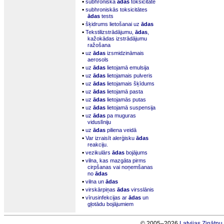
▪
subhroniska
ādas
toksicitāte
▪
subhroniskās toksicitātes
ādas
tests
▪
šķidrums lietošanai uz
ādas
▪
Tekstilizstrādājumu,
ādas
,
kažokādas izstrādājumu
ražošana
▪
uz
ādas
izsmidzināmais
aerosols
▪
uz
ādas
lietojamā emulsija
▪
uz
ādas
lietojamais pulveris
▪
uz
ādas
lietojamais šķīdums
▪
uz
ādas
lietojamā pasta
▪
uz
ādas
lietojamās putas
▪
uz
ādas
lietojamā suspensija
▪
uz
ādas
pa muguras
viduslīniju
▪
uz
ādas
piliena veidā
▪
Var izraisīt alerģisku
ādas
reakciju.
▪
vezikulārs
ādas
bojājums
▪
vilna, kas mazgāta pirms
cirpšanas vai noņemšanas
no
ādas
▪
vilna un
ādas
▪
virskārpiņas
ādas
virsslānis
▪
vīrusinfekcijas ar
ādas
un
gļotādu bojājumiem
© 2005–2026
Latvijas Zinātņ