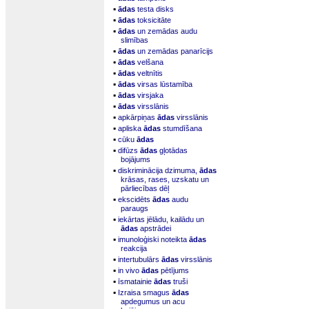
▪
ādas
testa disks
▪
ādas
toksicitāte
▪
ādas
un zemādas audu
slimības
▪
ādas
un zemādas panarīcijs
▪
ādas
velšana
▪
ādas
veltnītis
▪
ādas
virsas lūstamība
▪
ādas
virsjaka
▪
ādas
virsslānis
▪
apkārpiņas
ādas
virsslānis
▪
apliska
ādas
stumdīšana
▪
cūku
ādas
▪
difūzs
ādas
gļotādas
bojājums
▪
diskriminācija dzimuma,
ādas
krāsas, rases, uzskatu un
pārliecības dēļ
▪
ekscidēts
ādas
audu
paraugs
▪
iekārtas jēlādu, kailādu un
ādas
apstrādei
▪
imunoloģiski noteikta
ādas
reakcija
▪
intertubulārs
ādas
virsslānis
▪
in vivo
ādas
pētījums
▪
īsmatainie
ādas
truši
▪
Izraisa smagus
ādas
apdegumus un acu