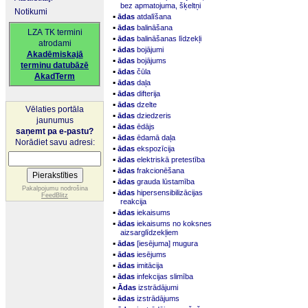
bez apmatojuma, šķeltņi
Notikumi
▪
ādas
atdalīšana
▪
ādas
balināšana
LZA TK termini
▪
ādas
balināšanas līdzekļi
atrodami
▪
ādas
bojājumi
Akadēmiskajā
▪
ādas
bojājums
terminu datubāzē
▪
ādas
čūla
AkadTerm
▪
ādas
daļa
▪
ādas
difterija
▪
ādas
dzelte
Vēlaties portāla
▪
ādas
dziedzeris
jaunumus
▪
ādas
ēdājs
saņemt pa e-pastu?
▪
ādas
ēdamā daļa
Norādiet savu adresi:
▪
ādas
ekspozīcija
▪
ādas
elektriskā pretestība
▪
ādas
frakcionēšana
▪
ādas
grauda lūstamība
Pakalpojumu nodrošina
▪
ādas
hipersensibilizācijas
FeedBlitz
reakcija
▪
ādas
iekaisums
▪
ādas
iekaisums no koksnes
aizsarglīdzekļiem
▪
ādas
[iesējuma] mugura
▪
ādas
iesējums
▪
ādas
imitācija
▪
ādas
infekcijas slimība
▪
Ādas
izstrādājumi
▪
ādas
izstrādājums