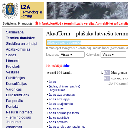
Svētdiena, 9. augusts
Šī ir funkcionējoša termini.lza.lv versija. Apmeklējiet arī
Latvij
AkadTerm – plašākā latviešu termi
Sākumlapa
Terminu datubāze
Struktūra un principi
Izmantojiet zvaigznīti * vārda daļu meklēšanai (piemēram, da
Apakškomisijas
Visas ▾
Visas ▾
Nozares:
Kolekcijas:
Sēdes
Lēmumi
Jūs meklējāt
ādas
Protokoli
Atrasti 164 termini
LV
ādas grauda 
Vēstules
RU
ломкость л
Publikācijas
▪
ādas
Konsultācijas
LZA TK kartot
▪
(
ādas
, drānas, papīra)
Vārdnīcas
atgriezums
▪
ādas
aizsargputas
EuroTermBank
▪
ādas
aizstājējs
Par portālu
▪
ādas
apaļstumde
Kontakti
▪
ādas
apavi
Resursi internetā
▪
ādas
aplikācijas tests
▪
«Terminoloģijas
ādas
apstrāde
▪
Jaunumi»
ādas
apvalks
▪
ādas
ar visu apmatojumu,
Atbalstītāji