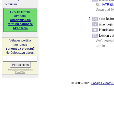
Notikumi
Sk.
IATE šķi
Download IA
LZA TK termini
atrodami
skin lesio
EN
Akadēmiskajā
ādas bojā
LV
terminu datubāzē
AkadTerm
Hautläsio
DE
Lésion cu
FR
Vēlaties portāla
VVC izstrādā
jaunumus
termini
saņemt pa e-pastu?
Norādiet savu adresi:
Pakalpojumu nodrošina
FeedBlitz
© 2005–2026
Latvijas Zinātņ