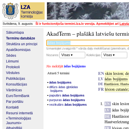
Svētdiena, 9. augusts
Šī ir funkcionējoša termini.lza.lv versija. Apmeklējiet arī
Latvij
AkadTerm – plašākā latviešu termi
Sākumlapa
Terminu datubāze
Struktūra un principi
Izmantojiet zvaigznīti * vārda daļu meklēšanai (piemēram, da
Apakškomisijas
Visas ▾
Visas ▾
Nozares:
Kolekcijas:
Sēdes
Lēmumi
Jūs meklējāt
ādas bojājums
Protokoli
EN
Atrasti 5 termini
skin lesion
;
de
Vēstules
LV
ādas bojājums
Publikācijas
▪
ādas bojājums
DE
Hautläsion
;
Hauts
Konsultācijas
▪
difūzs ādas gļotādas
FR
lésion cutanée
Vārdnīcas
bojājums
▪
papulārs
ādas bojājums
EuroTermBank
▪
purpuras
ādas bojājums
Par portālu
skin lesio
EN
▪
vezikulārs
ādas bojājums
Kontakti
ādas bojā
LV
Resursi internetā
Hautläsio
DE
«Terminoloģijas
Hautverletzung
Jaunumi»
lésion cut
FR
Atbalstītāji