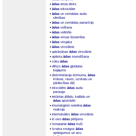
▪
ādas
testa disks
▪
ādas
toksicitāte
▪
ādas
un zemādas audu
slimības
▪
ādas
un zemādas panarīcijs
▪
ādas
velšana
▪
ādas
veltnītis
▪
ādas
virsas lūstamība
▪
ādas
virsjaka
▪
ādas
virsslānis
▪
apkārpiņas
ādas
virsslānis
▪
apliska
ādas
stumdīšana
▪
cūku
ādas
▪
difūzs
ādas
gļotādas
bojājums
▪
diskriminācija dzimuma,
ādas
krāsas, rases, uzskatu un
pārliecības dēļ
▪
ekscidēts
ādas
audu
paraugs
▪
iekārtas jēlādu, kailādu un
ādas
apstrādei
▪
imunoloģiski noteikta
ādas
reakcija
▪
intertubulārs
ādas
virsslānis
▪
in vivo
ādas
pētījums
▪
īsmatainie
ādas
truši
▪
Izraisa smagus
ādas
apdegumus un acu