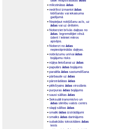
tālāk neapstrādātas
ādas
▪
mīkstinātas
ādas
▪
nedrīkst izmantot
ādas
lobīšanās vai iekaisuma
gadījumā
▪
Nepieļaut nokļūšanu acīs, uz
ādas
vai uz drēbēm.
▪
Noberziet brīvās daļiņas no
ādas
. Iegremdējiet vēsā
ūdenī / ietiniet mitros
apsējos.
▪
Noberzt no
ādas
nepiestiprinātās daļiņas.
▪
nobrāzumu un/vai
ādas
bojājumu risks
▪
nūjiņa lietošanai uz
ādas
▪
papulārs
ādas
bojājums
▪
paralēla
ādas
sastumdīšana
▪
pārbaude uz
ādas
▪
pārstrādātas
ādas
▪
plēkšņains
ādas
virsslānis
▪
purpuras
ādas
bojājums
▪
sausi sālītas
ādas
▪
Seksuāli transmisīvo un
ādas
slimību valsts centrs
▪
slapji sālītas
ādas
▪
smalki
ādas
izstrādājumi
▪
smalks
ādas
darinājums
▪
subakūtās toksicitātes
ādas
tests