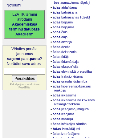
bez apmatojuma, šķeltņi
Notikumi
▪
ādas
atdalīšana
▪
ādas
balināšana
LZA TK termini
▪
ādas
balināšanas līdzekļi
atrodami
▪
ādas
bojājumi
Akadēmiskajā
▪
ādas
bojājums
terminu datubāzē
▪
ādas
čūla
AkadTerm
▪
ādas
daļa
▪
ādas
difterija
▪
ādas
dzelte
Vēlaties portāla
▪
ādas
dziedzeris
jaunumus
▪
ādas
ēdājs
saņemt pa e-pastu?
▪
ādas
ēdamā daļa
Norādiet savu adresi:
▪
ādas
ekspozīcija
▪
ādas
elektriskā pretestība
▪
ādas
frakcionēšana
▪
ādas
grauda lūstamība
Pakalpojumu nodrošina
▪
ādas
hipersensibilizācijas
FeedBlitz
reakcija
▪
ādas
iekaisums
▪
ādas
iekaisums no koksnes
aizsarglīdzekļiem
▪
ādas
[iesējuma] mugura
▪
ādas
iesējums
▪
ādas
imitācija
▪
ādas
infekcijas slimība
▪
Ādas
izstrādājumi
▪
ādas
izstrādājums