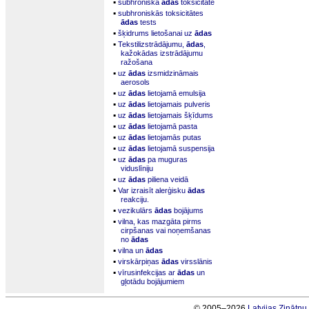
▪
subhroniska
ādas
toksicitāte
▪
subhroniskās toksicitātes
ādas
tests
▪
šķidrums lietošanai uz
ādas
▪
Tekstilizstrādājumu,
ādas
,
kažokādas izstrādājumu
ražošana
▪
uz
ādas
izsmidzināmais
aerosols
▪
uz
ādas
lietojamā emulsija
▪
uz
ādas
lietojamais pulveris
▪
uz
ādas
lietojamais šķīdums
▪
uz
ādas
lietojamā pasta
▪
uz
ādas
lietojamās putas
▪
uz
ādas
lietojamā suspensija
▪
uz
ādas
pa muguras
viduslīniju
▪
uz
ādas
piliena veidā
▪
Var izraisīt alerģisku
ādas
reakciju.
▪
vezikulārs
ādas
bojājums
▪
vilna, kas mazgāta pirms
cirpšanas vai noņemšanas
no
ādas
▪
vilna un
ādas
▪
virskārpiņas
ādas
virsslānis
▪
vīrusinfekcijas ar
ādas
un
gļotādu bojājumiem
© 2005–2026
Latvijas Zinātņ