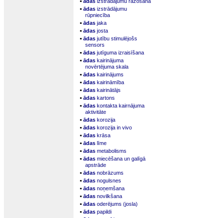
▪
ādas
izstrādājumu ražošana
▪
ādas
izstrādājumu
rūpniecība
▪
ādas
jaka
▪
ādas
josta
▪
ādas
jutību stimulējošs
sensors
▪
ādas
jutīguma izraisīšana
▪
ādas
kairinājuma
novērtējuma skala
▪
ādas
kairinājums
▪
ādas
kairināmība
▪
ādas
kairinātājs
▪
ādas
kartons
▪
ādas
kontakta kairnājuma
aktivitāte
▪
ādas
korozija
▪
ādas
korozija in vivo
▪
ādas
krāsa
▪
ādas
līme
▪
ādas
metabolisms
▪
ādas
miecēšana un galīgā
apstrāde
▪
ādas
nobrāzums
▪
ādas
nogulsnes
▪
ādas
noņemšana
▪
ādas
novilkšana
▪
ādas
oderējums (josla)
▪
ādas
papildi