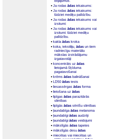
bojājumus.
▪
Ja rodas
ādas
iekaisums:
▪
Ja rodas
ādas
iekaisums:
lūdziet mediķu palīdzību.
▪
Ja rodas
ādas
iekaisums vai
izsitumi:
▪
Ja rodas
ādas
iekaisums vai
izsitumi: lūdziet mediķu
palīdzību.
▪
kakla
ādas
kroka
▪
koka, tekstiliju,
ādas
un tiem
radniecīgu materiālu
mākslas izstrādājumu
izgatavotāji
▪
koncentrāts uz
ādas
lietojamā šķīduma
pagatavošanai
▪
krēms
ādas
balināšanai
▪
LD50
ādas
tests
▪
liesassērgas
ādas
forma
▪
lietošana uz
ādas
▪
lipīgas
ādas
parazitārās
slimības
▪
lipīgās
ādas
sēnīšu slimības
▪
ļaundabīga
ādas
melanoma
▪
ļaundabīgi
ādas
audzēji
▪
ļaundabīgi
ādas
veidojumi
▪
mākslīgās
ādas
tapetes
▪
mākslīgās desu
ādas
▪
miecētas vai miecētas un