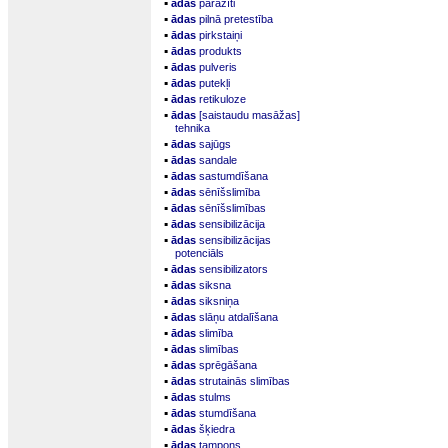
▪
ādas
parazīti
▪
ādas
pilnā pretestība
▪
ādas
pirkstaiņi
▪
ādas
produkts
▪
ādas
pulveris
▪
ādas
putekļi
▪
ādas
retikuloze
▪
ādas
[saistaudu masāžas]
tehnika
▪
ādas
sajūgs
▪
ādas
sandale
▪
ādas
sastumdīšana
▪
ādas
sēnīšslimība
▪
ādas
sēnīšslimības
▪
ādas
sensibilizācija
▪
ādas
sensibilizācijas
potenciāls
▪
ādas
sensibilizators
▪
ādas
siksna
▪
ādas
siksniņa
▪
ādas
slāņu atdalīšana
▪
ādas
slimība
▪
ādas
slimības
▪
ādas
sprēgāšana
▪
ādas
strutainās slimības
▪
ādas
stulms
▪
ādas
stumdīšana
▪
ādas
šķiedra
▪
ādas
tampons