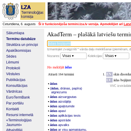
Ceturtdiena, 6. augusts
Šī ir funkcionējoša termini.lza.lv versija. Apmeklējiet arī
Latv
AkadTerm – plašākā latviešu termi
Sākumlapa
Terminu datubāze
Struktūra un principi
Izmantojiet zvaigznīti * vārda daļu meklēšanai (piemēram, da
Apakškomisijas
Visas ▾
Visas ▾
Nozares:
Kolekcijas:
Sēdes
Lēmumi
Jūs meklējāt
ādas
Protokoli
Atrasti 164 termini
EN
skin disorde
Vēstules
LV
ādas bojājum
Publikācijas
▪
ādas
Konsultācijas
VVC izstrādāti
▪
(
ādas
, drānas, papīra)
Vārdnīcas
atgriezums
▪
ādas
aizsargputas
EuroTermBank
▪
ādas
aizstājējs
Par portālu
▪
ādas
apaļstumde
Kontakti
▪
ādas
apavi
Resursi internetā
▪
ādas
aplikācijas tests
▪
«Terminoloģijas
ādas
apstrāde
▪
Jaunumi»
ādas
apvalks
▪
ādas
ar visu apmatojumu,
Atbalstītāji