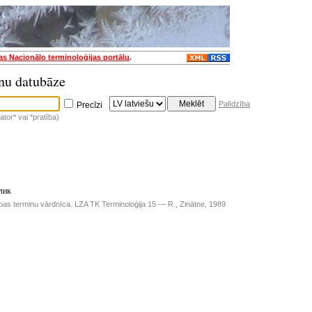
jas Nacionālo terminoloģijas portālu
.
nu datubāze
Palīdzība
Precīzi
tor* vai *pratība)
s
лик
ības terminu vārdnīca. LZA TK Terminoloģija 15 — R., Zinātne, 1989