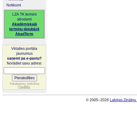
Notikumi
LZA TK termini
atrodami
Akadēmiskajā
terminu datubāzē
AkadTerm
Vēlaties portāla
jaunumus
saņemt pa e-pastu?
Norādiet savu adresi:
Pakalpojumu nodrošina
FeedBlitz
© 2005–2026
Latvijas Zinātņ