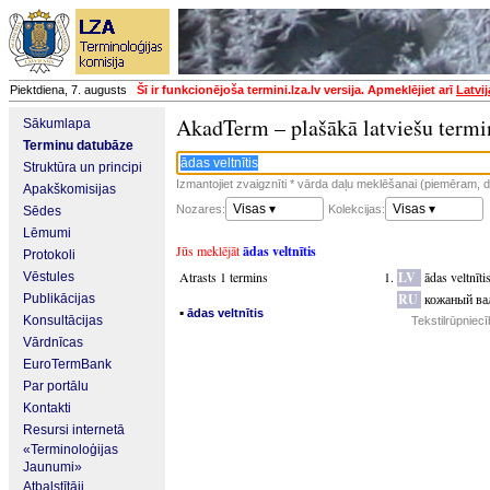
Piektdiena, 7. augusts
Šī ir funkcionējoša termini.lza.lv versija. Apmeklējiet arī
Latvi
AkadTerm – plašākā latviešu termi
Sākumlapa
Terminu datubāze
Struktūra un principi
Izmantojiet zvaigznīti * vārda daļu meklēšanai (piemēram, da
Apakškomisijas
Visas ▾
Visas ▾
Nozares:
Kolekcijas:
Sēdes
Lēmumi
Jūs meklējāt
ādas veltnītis
Protokoli
Atrasts 1 termins
LV
ādas veltnīti
Vēstules
RU
кожаный ва
Publikācijas
▪
ādas veltnītis
Konsultācijas
Tekstilrūpniec
Vārdnīcas
EuroTermBank
Par portālu
Kontakti
Resursi internetā
«Terminoloģijas
Jaunumi»
Atbalstītāji