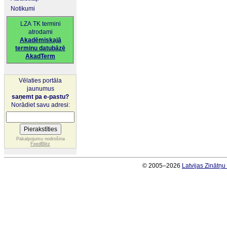
Notikumi
LZA TK termini
atrodami
Akadēmiskajā
terminu datubāzē
AkadTerm
Vēlaties portāla
jaunumus
saņemt pa e-pastu?
Norādiet savu adresi:
Pakalpojumu nodrošina
FeedBlitz
© 2005–2026
Latvijas Zinātņ