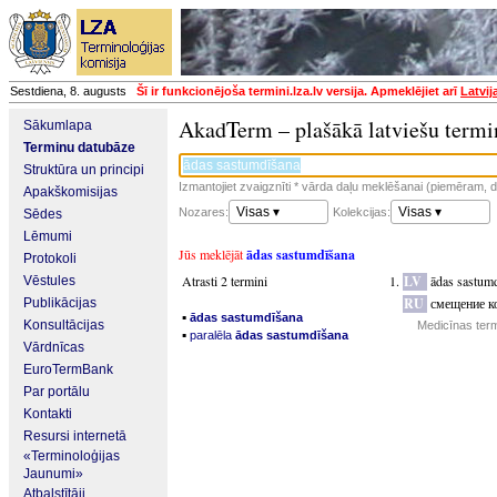
Sestdiena, 8. augusts
Šī ir funkcionējoša termini.lza.lv versija. Apmeklējiet arī
Latvij
AkadTerm – plašākā latviešu termi
Sākumlapa
Terminu datubāze
Struktūra un principi
Izmantojiet zvaigznīti * vārda daļu meklēšanai (piemēram, da
Apakškomisijas
Visas ▾
Visas ▾
Nozares:
Kolekcijas:
Sēdes
Lēmumi
Jūs meklējāt
ādas sastumdīšana
Protokoli
Atrasti 2 termini
LV
ādas sastum
Vēstules
RU
смещение к
Publikācijas
▪
ādas sastumdīšana
Konsultācijas
Medicīnas term
▪
paralēla
ādas sastumdīšana
Vārdnīcas
EuroTermBank
Par portālu
Kontakti
Resursi internetā
«Terminoloģijas
Jaunumi»
Atbalstītāji