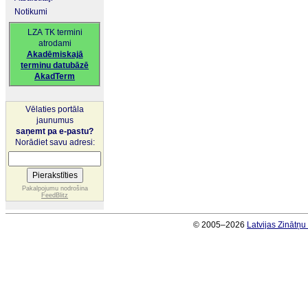
Notikumi
LZA TK termini
atrodami
Akadēmiskajā
terminu datubāzē
AkadTerm
Vēlaties portāla
jaunumus
saņemt pa e-pastu?
Norādiet savu adresi:
Pakalpojumu nodrošina
FeedBlitz
© 2005–2026
Latvijas Zinātņ