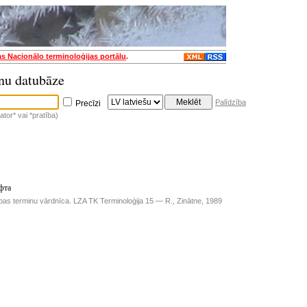
as Nacionālo terminoloģijas portālu
.
nu datubāze
Palīdzība
Precīzi
tor* vai *pratība)
фта
ības terminu vārdnīca. LZA TK Terminoloģija 15 — R., Zinātne, 1989