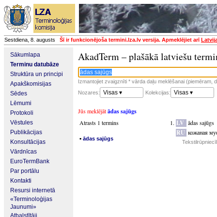
Sestdiena, 8. augusts
Šī ir funkcionējoša termini.lza.lv versija. Apmeklējiet arī
Latvij
AkadTerm – plašākā latviešu termi
Sākumlapa
Terminu datubāze
Struktūra un principi
Izmantojiet zvaigznīti * vārda daļu meklēšanai (piemēram, da
Apakškomisijas
Visas ▾
Visas ▾
Nozares:
Kolekcijas:
Sēdes
Lēmumi
Jūs meklējāt
ādas sajūgs
Protokoli
Atrasts 1 termins
LV
ādas sajūgs
Vēstules
RU
кожаная му
Publikācijas
▪
ādas sajūgs
Konsultācijas
Tekstilrūpniec
Vārdnīcas
EuroTermBank
Par portālu
Kontakti
Resursi internetā
«Terminoloģijas
Jaunumi»
Atbalstītāji