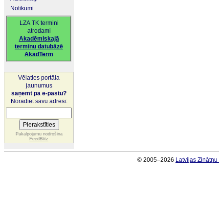
Notikumi
LZA TK termini
atrodami
Akadēmiskajā
terminu datubāzē
AkadTerm
Vēlaties portāla
jaunumus
saņemt pa e-pastu?
Norādiet savu adresi:
Pakalpojumu nodrošina
FeedBlitz
© 2005–2026
Latvijas Zinātņ