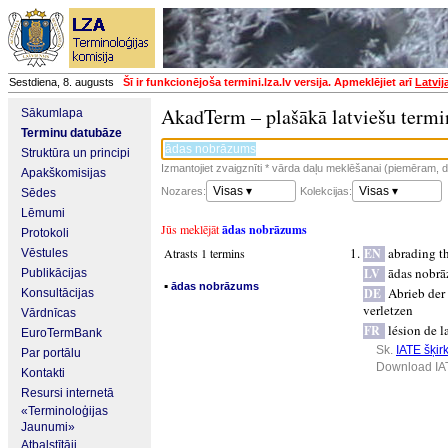
Sestdiena, 8. augusts
Šī ir funkcionējoša termini.lza.lv versija. Apmeklējiet arī
Latvij
AkadTerm – plašākā latviešu termi
Sākumlapa
Terminu datubāze
Struktūra un principi
Izmantojiet zvaigznīti * vārda daļu meklēšanai (piemēram, da
Apakškomisijas
Visas ▾
Visas ▾
Nozares:
Kolekcijas:
Sēdes
Lēmumi
Jūs meklējāt
ādas nobrāzums
Protokoli
abrading t
Atrasts 1 termins
EN
Vēstules
ādas nobr
LV
Publikācijas
▪
ādas nobrāzums
Abrieb der
DE
Konsultācijas
verletzen
Vārdnīcas
lésion de l
FR
EuroTermBank
Sk.
IATE šķirk
Par portālu
Download IA
Kontakti
Resursi internetā
«Terminoloģijas
Jaunumi»
Atbalstītāji