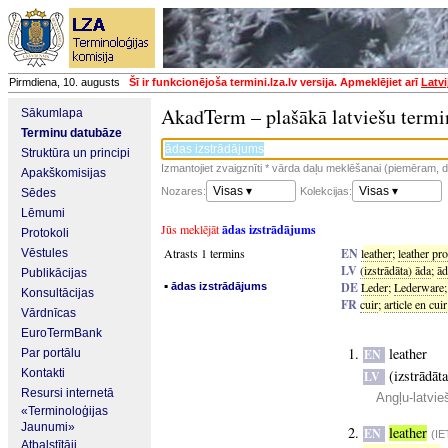
Pirmdiena, 10. augusts
Šī ir funkcionējoša termini.lza.lv versija. Apmeklējiet arī
Latvi
AkadTerm – plašākā latviešu termi
Sākumlapa
Terminu datubāze
Struktūra un principi
Izmantojiet zvaigznīti * vārda daļu meklēšanai (piemēram, da
Apakškomisijas
Visas ▾
Visas ▾
Nozares:
Kolekcijas:
Sēdes
Lēmumi
Jūs meklējāt
ādas izstrādājums
Protokoli
Atrasts 1 termins
EN
leather
;
leather pr
Vēstules
LV
(izstrādāta) āda
;
ād
Publikācijas
▪
DE
Leder
;
Lederware
ādas izstrādājums
Konsultācijas
FR
cuir
;
article en cuir
Vārdnīcas
EuroTermBank
leather
Par portālu
EN
Kontakti
(izstrādāt
LV
Resursi internetā
Angļu-latvie
«Terminoloģijas
Jaunumi»
leather
EN
(I
Atbalstītāji