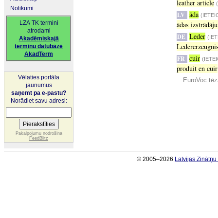
leather article
Notikumi
āda
LV
(IETEI
LZA TK termini
ādas izstrādāj
atrodami
Leder
DE
(IE
Akadēmiskajā
Ledererzeugni
terminu datubāzē
AkadTerm
cuir
FR
(IETE
produit en cuir
Vēlaties portāla
EuroVoc tēz
jaunumus
saņemt pa e-pastu?
Norādiet savu adresi:
Pakalpojumu nodrošina
FeedBlitz
© 2005–2026
Latvijas Zinātņ