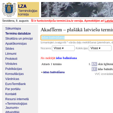
Sestdiena, 8. augusts
Šī ir funkcionējoša termini.lza.lv versija. Apmeklējiet arī
Latvij
AkadTerm – plašākā latviešu termi
Sākumlapa
Terminu datubāze
Struktūra un principi
Izmantojiet zvaigznīti * vārda daļu meklēšanai (piemēram, da
Apakškomisijas
Visas ▾
Visas ▾
Nozares:
Kolekcijas:
Sēdes
Lēmumi
Jūs meklējāt
ādas balināšana
Protokoli
Atrasts 1 termins
EN
skin lighten
Vēstules
LV
ādas balināš
Publikācijas
▪
ādas balināšana
Konsultācijas
VVC izstrādāti
Vārdnīcas
EuroTermBank
Par portālu
Kontakti
Resursi internetā
«Terminoloģijas
Jaunumi»
Atbalstītāji