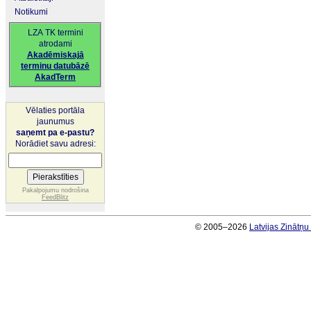
Notikumi
LZA TK termini
atrodami
Akadēmiskajā
terminu datubāzē
AkadTerm
Vēlaties portāla
jaunumus
saņemt pa e-pastu?
Norādiet savu adresi:
Pakalpojumu nodrošina
FeedBlitz
© 2005–2026
Latvijas Zinātņ