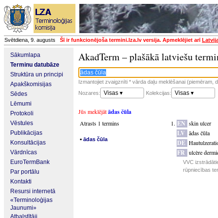
Svētdiena, 9. augusts
Šī ir funkcionējoša termini.lza.lv versija. Apmeklējiet arī
Latvij
AkadTerm – plašākā latviešu termi
Sākumlapa
Terminu datubāze
Struktūra un principi
Izmantojiet zvaigznīti * vārda daļu meklēšanai (piemēram, da
Apakškomisijas
Visas ▾
Visas ▾
Nozares:
Kolekcijas:
Sēdes
Lēmumi
Jūs meklējāt
ādas čūla
Protokoli
Atrasts 1 termins
EN
skin ulcer
Vēstules
LV
ādas čūla
Publikācijas
▪
ādas čūla
DE
Hautulzerati
Konsultācijas
FR
ulcère dermi
Vārdnīcas
EuroTermBank
VVC izstrādāti
rūpniecības te
Par portālu
Kontakti
Resursi internetā
«Terminoloģijas
Jaunumi»
Atbalstītāji