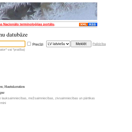
as Nacionālo terminoloģijas portālu
.
nu datubāze
Palīdzība
Precīzi
tor* vai *pratība)
on
;
Hautulceration
que
e lauksaimniecības, mežsaimniecības, zivsaimniecības un pārtikas
rmini