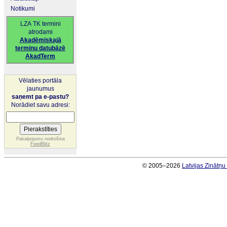
Notikumi
LZA TK termini
atrodami
Akadēmiskajā
terminu datubāzē
AkadTerm
Vēlaties portāla
jaunumus
saņemt pa e-pastu?
Norādiet savu adresi:
Pakalpojumu nodrošina
FeedBlitz
© 2005–2026
Latvijas Zinātņ