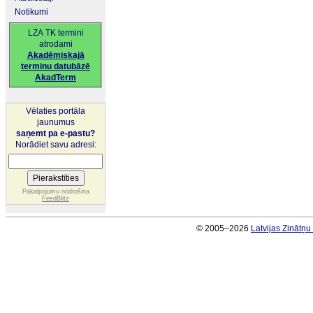
Notikumi
LZA TK termini
atrodami
Akadēmiskajā
terminu datubāzē
AkadTerm
Vēlaties portāla
jaunumus
saņemt pa e-pastu?
Norādiet savu adresi:
Pakalpojumu nodrošina
FeedBlitz
© 2005–2026
Latvijas Zinātņ