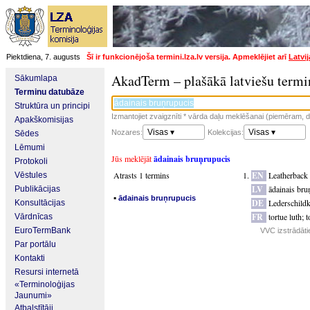
Piektdiena, 7. augusts
Šī ir funkcionējoša termini.lza.lv versija. Apmeklējiet arī
Latvi
AkadTerm – plašākā latviešu termi
Sākumlapa
Terminu datubāze
Struktūra un principi
Izmantojiet zvaigznīti * vārda daļu meklēšanai (piemēram, da
Apakškomisijas
Visas ▾
Visas ▾
Nozares:
Kolekcijas:
Sēdes
Lēmumi
Jūs meklējāt
ādainais bruņrupucis
Protokoli
Atrasts 1 termins
EN
Leatherback
Vēstules
LV
ādainais bru
Publikācijas
▪
ādainais bruņrupucis
DE
Lederschildk
Konsultācijas
FR
tortue luth
;
t
Vārdnīcas
EuroTermBank
VVC izstrādāti
Par portālu
Kontakti
Resursi internetā
«Terminoloģijas
Jaunumi»
Atbalstītāji