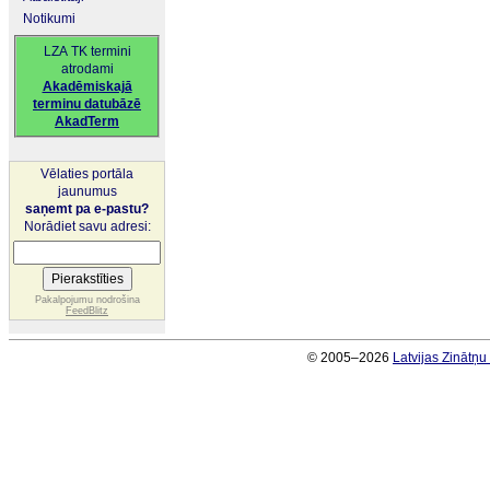
Notikumi
LZA TK termini
atrodami
Akadēmiskajā
terminu datubāzē
AkadTerm
Vēlaties portāla
jaunumus
saņemt pa e-pastu?
Norādiet savu adresi:
Pakalpojumu nodrošina
FeedBlitz
© 2005–2026
Latvijas Zinātņ