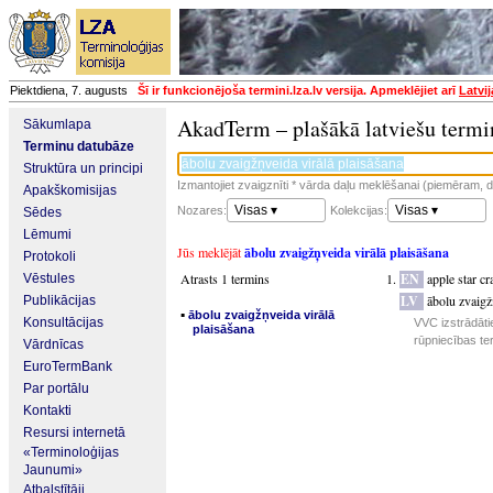
Piektdiena, 7. augusts
Šī ir funkcionējoša termini.lza.lv versija. Apmeklējiet arī
Latvi
AkadTerm – plašākā latviešu termi
Sākumlapa
Terminu datubāze
Struktūra un principi
Izmantojiet zvaigznīti * vārda daļu meklēšanai (piemēram, da
Apakškomisijas
Visas ▾
Visas ▾
Nozares:
Kolekcijas:
Sēdes
Lēmumi
Jūs meklējāt
ābolu zvaigžņveida virālā plaisāšana
Protokoli
Atrasts 1 termins
EN
apple star cr
Vēstules
LV
ābolu zvaigž
Publikācijas
▪
ābolu zvaigžņveida virālā
Konsultācijas
VVC izstrādāti
plaisāšana
rūpniecības te
Vārdnīcas
EuroTermBank
Par portālu
Kontakti
Resursi internetā
«Terminoloģijas
Jaunumi»
Atbalstītāji