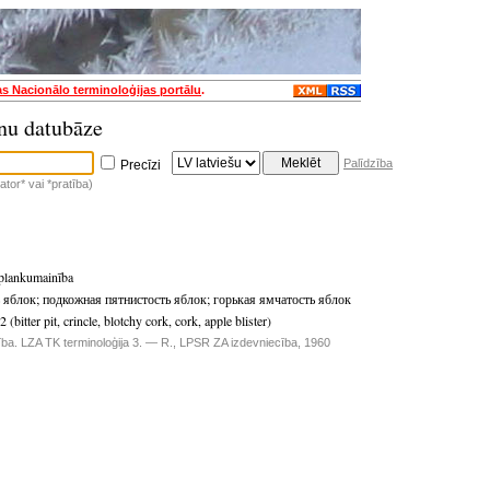
as Nacionālo terminoloģijas portālu
.
nu datubāze
Palīdzība
Precīzi
tor* vai *pratība)
 plankumainība
ь яблок
;
подкожная пятнистость яблок
;
горькая ямчатость яблок
 (bitter pit, crincle, blotchy cork, cork, apple blister)
ba. LZA TK terminoloģija 3. — R., LPSR ZA izdevniecība, 1960