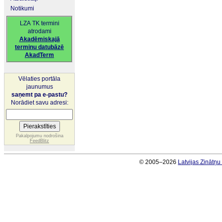
Notikumi
LZA TK termini
atrodami
Akadēmiskajā
terminu datubāzē
AkadTerm
Vēlaties portāla
jaunumus
saņemt pa e-pastu?
Norādiet savu adresi:
Pakalpojumu nodrošina
FeedBlitz
© 2005–2026
Latvijas Zinātņ