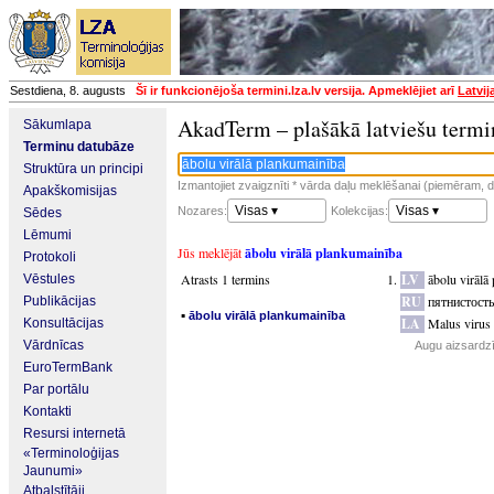
Sestdiena, 8. augusts
Šī ir funkcionējoša termini.lza.lv versija. Apmeklējiet arī
Latvij
AkadTerm – plašākā latviešu termi
Sākumlapa
Terminu datubāze
Struktūra un principi
Izmantojiet zvaigznīti * vārda daļu meklēšanai (piemēram, da
Apakškomisijas
Visas ▾
Visas ▾
Nozares:
Kolekcijas:
Sēdes
Lēmumi
Jūs meklējāt
ābolu virālā plankumainība
Protokoli
Atrasts 1 termins
LV
ābolu virālā
Vēstules
RU
пятнистост
Publikācijas
▪
ābolu virālā plankumainība
LA
Malus virus 2
Konsultācijas
Vārdnīcas
Augu aizsardzī
EuroTermBank
Par portālu
Kontakti
Resursi internetā
«Terminoloģijas
Jaunumi»
Atbalstītāji