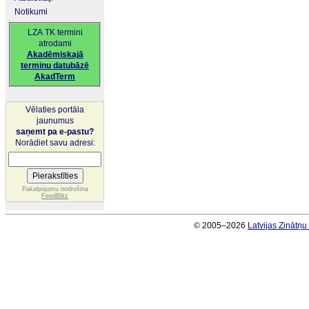
Notikumi
LZA TK termini
atrodami
Akadēmiskajā
terminu datubāzē
AkadTerm
Vēlaties portāla
jaunumus
saņemt pa e-pastu?
Norādiet savu adresi:
Pakalpojumu nodrošina
FeedBlitz
© 2005–2026
Latvijas Zinātņ