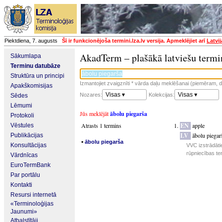
Piektdiena, 7. augusts
Šī ir funkcionējoša termini.lza.lv versija. Apmeklējiet arī
Latvi
AkadTerm – plašākā latviešu termi
Sākumlapa
Terminu datubāze
Struktūra un principi
Izmantojiet zvaigznīti * vārda daļu meklēšanai (piemēram, da
Apakškomisijas
Visas ▾
Visas ▾
Nozares:
Kolekcijas:
Sēdes
Lēmumi
Jūs meklējāt
ābolu piegarša
Protokoli
Atrasts 1 termins
EN
apple
Vēstules
LV
ābolu piegar
Publikācijas
▪
ābolu piegarša
Konsultācijas
VVC izstrādāti
rūpniecības te
Vārdnīcas
EuroTermBank
Par portālu
Kontakti
Resursi internetā
«Terminoloģijas
Jaunumi»
Atbalstītāji