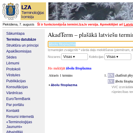
Piektdiena, 7. augusts
Šī ir funkcionējoša termini.lza.lv versija. Apmeklējiet arī
Latvi
AkadTerm – plašākā latviešu termi
Sākumlapa
Terminu datubāze
Struktūra un principi
Izmantojiet zvaigznīti * vārda daļu meklēšanai (piemēram, da
Apakškomisijas
Visas ▾
Visas ▾
Nozares:
Kolekcijas:
Sēdes
Lēmumi
Jūs meklējāt
ābolu fitoplazma
Protokoli
Atrasts 1 termins
EN
chatfruit ph
Vēstules
LV
ābolu fitopl
Publikācijas
▪
ābolu fitoplazma
Konsultācijas
VVC izstrādāti
rūpniecības te
Vārdnīcas
EuroTermBank
Par portālu
Kontakti
Resursi internetā
«Terminoloģijas
Jaunumi»
Atbalstītāji