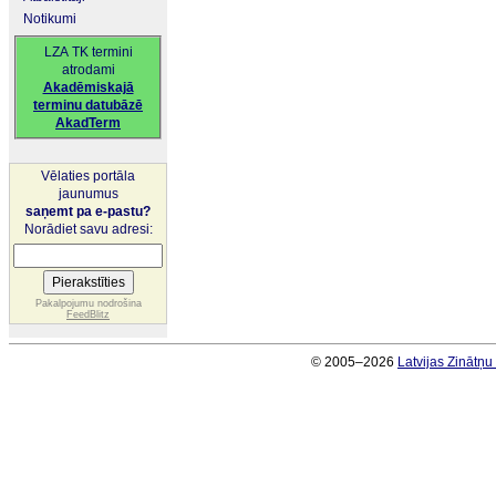
Notikumi
LZA TK termini
atrodami
Akadēmiskajā
terminu datubāzē
AkadTerm
Vēlaties portāla
jaunumus
saņemt pa e-pastu?
Norādiet savu adresi:
Pakalpojumu nodrošina
FeedBlitz
© 2005–2026
Latvijas Zinātņ