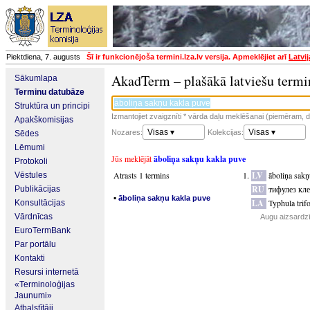
Piektdiena, 7. augusts
Šī ir funkcionējoša termini.lza.lv versija. Apmeklējiet arī
Latvi
AkadTerm – plašākā latviešu termi
Sākumlapa
Terminu datubāze
Struktūra un principi
Izmantojiet zvaigznīti * vārda daļu meklēšanai (piemēram, da
Apakškomisijas
Visas ▾
Visas ▾
Nozares:
Kolekcijas:
Sēdes
Lēmumi
Jūs meklējāt
āboliņa sakņu kakla puve
Protokoli
Atrasts 1 termins
LV
āboliņa sakņ
Vēstules
RU
тифулез кл
Publikācijas
▪
āboliņa sakņu kakla puve
LA
Typhula trif
Konsultācijas
Vārdnīcas
Augu aizsardzī
EuroTermBank
Par portālu
Kontakti
Resursi internetā
«Terminoloģijas
Jaunumi»
Atbalstītāji