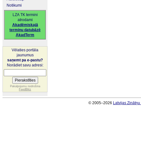
Notikumi
LZA TK termini
atrodami
Akadēmiskajā
terminu datubāzē
AkadTerm
Vēlaties portāla
jaunumus
saņemt pa e-pastu?
Norādiet savu adresi:
Pakalpojumu nodrošina
FeedBlitz
© 2005–2026
Latvijas Zinātņ