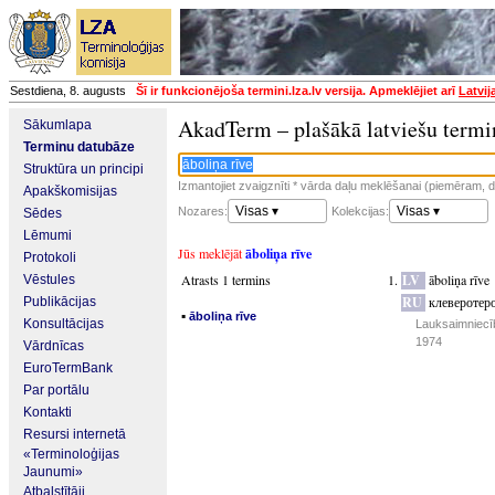
Sestdiena, 8. augusts
Šī ir funkcionējoša termini.lza.lv versija. Apmeklējiet arī
Latvij
AkadTerm – plašākā latviešu termi
Sākumlapa
Terminu datubāze
Struktūra un principi
Izmantojiet zvaigznīti * vārda daļu meklēšanai (piemēram, da
Apakškomisijas
Visas ▾
Visas ▾
Nozares:
Kolekcijas:
Sēdes
Lēmumi
Jūs meklējāt
āboliņa rīve
Protokoli
Atrasts 1 termins
LV
āboliņa rīve
Vēstules
RU
клеверотер
Publikācijas
▪
āboliņa rīve
Konsultācijas
Lauksaimniecīb
1974
Vārdnīcas
EuroTermBank
Par portālu
Kontakti
Resursi internetā
«Terminoloģijas
Jaunumi»
Atbalstītāji