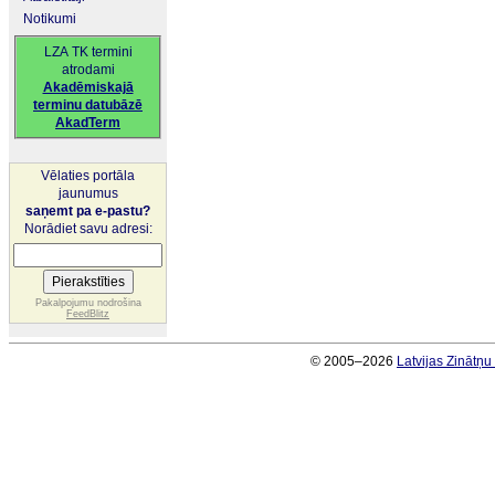
Notikumi
LZA TK termini
atrodami
Akadēmiskajā
terminu datubāzē
AkadTerm
Vēlaties portāla
jaunumus
saņemt pa e-pastu?
Norādiet savu adresi:
Pakalpojumu nodrošina
FeedBlitz
© 2005–2026
Latvijas Zinātņ