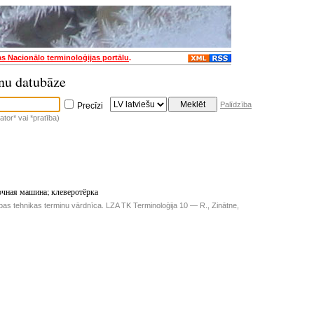
as Nacionālo terminoloģijas portālu
.
nu datubāze
Palīdzība
Precīzi
tor* vai *pratība)
очная машина
;
клеверотёрка
as tehnikas terminu vārdnīca. LZA TK Terminoloģija 10 — R., Zinātne,