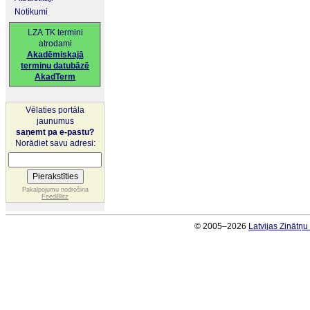
Notikumi
LZA TK termini
atrodami
Akadēmiskajā
terminu datubāzē
AkadTerm
Vēlaties portāla
jaunumus
saņemt pa e-pastu?
Norādiet savu adresi:
Pakalpojumu nodrošina
FeedBlitz
© 2005–2026
Latvijas Zinātņ