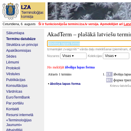
Ceturtdiena, 6. augusts
Šī ir funkcionējoša termini.lza.lv versija. Apmeklējiet arī
Latv
AkadTerm – plašākā latviešu termi
Sākumlapa
Terminu datubāze
Struktūra un principi
Izmantojiet zvaigznīti * vārda daļu meklēšanai (piemēram, da
Apakškomisijas
Visas ▾
Visas ▾
Nozares:
Kolekcijas:
Sēdes
Lēmumi
Jūs meklējāt
āboliņa lapas forma
Protokoli
Atrasts 1 termins
LV
āboliņa lapa
Vēstules
RU
форма трил
Publikācijas
▪
āboliņa lapas forma
Konsultācijas
Krievu-latvieš
Vārdnīcas
EuroTermBank
Par portālu
Kontakti
Resursi internetā
«Terminoloģijas
Jaunumi»
Atbalstītāji