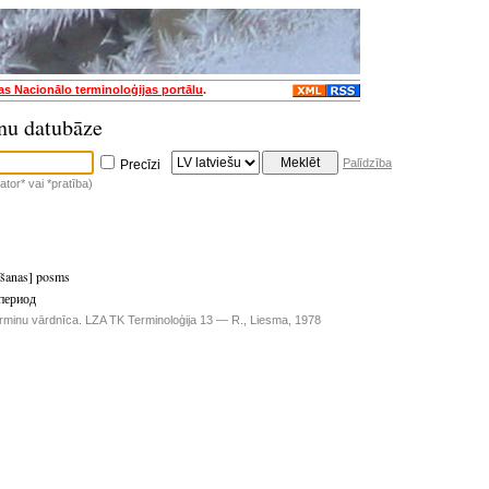
jas Nacionālo terminoloģijas portālu
.
nu datubāze
Palīdzība
Precīzi
tor* vai *pratība)
īšanas] posms
период
rminu vārdnīca. LZA TK Terminoloģija 13 — R., Liesma, 1978