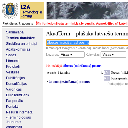
Piektdiena, 7. augusts
Šī ir funkcionējoša termini.lza.lv versija. Apmeklējiet arī
Latvi
AkadTerm – plašākā latviešu termi
Sākumlapa
Terminu datubāze
Struktūra un principi
Izmantojiet zvaigznīti * vārda daļu meklēšanai (piemēram, da
Apakškomisijas
Visas ▾
Visas ▾
Nozares:
Kolekcijas:
Sēdes
Lēmumi
Jūs meklējāt
ābeces [mācīšanas] posms
Protokoli
Atrasts 1 termins
LV
ābeces [māc
Vēstules
RU
букварный 
Publikācijas
▪
ābeces [mācīšanas] posms
Konsultācijas
Pedagoģijas te
Vārdnīcas
EuroTermBank
Par portālu
Kontakti
Resursi internetā
«Terminoloģijas
Jaunumi»
Atbalstītāji