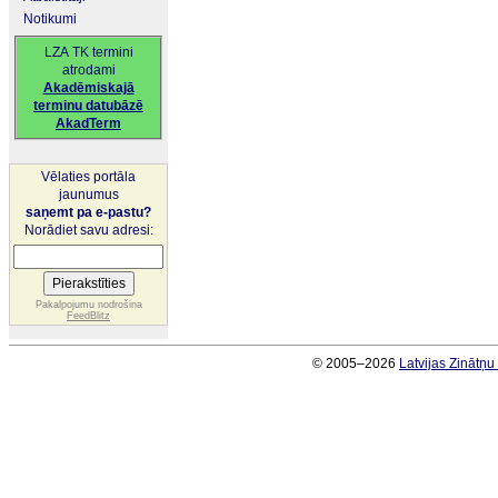
Notikumi
LZA TK termini
atrodami
Akadēmiskajā
terminu datubāzē
AkadTerm
Vēlaties portāla
jaunumus
saņemt pa e-pastu?
Norādiet savu adresi:
Pakalpojumu nodrošina
FeedBlitz
© 2005–2026
Latvijas Zinātņ