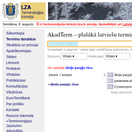
Sestdiena, 8. augusts
Šī ir funkcionējoša termini.lza.lv versija. Apmeklējiet arī
Latvij
AkadTerm – plašākā latviešu termi
Sākumlapa
Terminu datubāze
Struktūra un principi
Izmantojiet zvaigznīti * vārda daļu meklēšanai (piemēram, da
Apakškomisijas
Visas ▾
Visas ▾
Nozares:
Kolekcijas:
Sēdes
Lēmumi
Jūs meklējāt
ābeļu-paegļu rūsa
Protokoli
Atrasts 1 termins
LV
ābeļu-paegļu
Vēstules
RU
ржавчина я
Publikācijas
▪
ābeļu-paegļu rūsa
LA
Gymnosporan
Konsultācijas
Vārdnīcas
Augu aizsardzī
EuroTermBank
Par portālu
Kontakti
Resursi internetā
«Terminoloģijas
Jaunumi»
Atbalstītāji