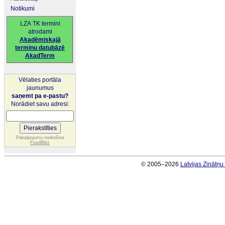
Notikumi
LZA TK termini
atrodami
Akadēmiskajā
terminu datubāzē
AkadTerm
Vēlaties portāla
jaunumus
saņemt pa e-pastu?
Norādiet savu adresi:
Pakalpojumu nodrošina
FeedBlitz
© 2005–2026
Latvijas Zinātņ