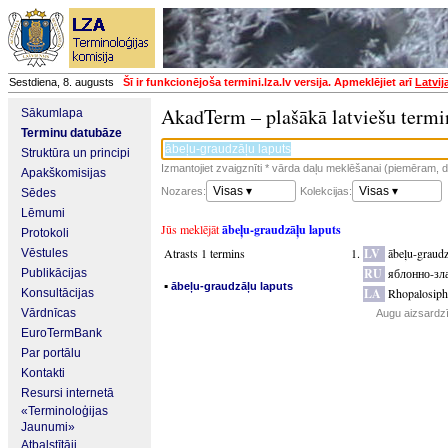
Sestdiena, 8. augusts
Šī ir funkcionējoša termini.lza.lv versija. Apmeklējiet arī
Latvij
AkadTerm – plašākā latviešu termi
Sākumlapa
Terminu datubāze
Struktūra un principi
Izmantojiet zvaigznīti * vārda daļu meklēšanai (piemēram, da
Apakškomisijas
Visas ▾
Visas ▾
Nozares:
Kolekcijas:
Sēdes
Lēmumi
Jūs meklējāt
ābeļu-graudzāļu laputs
Protokoli
Atrasts 1 termins
LV
ābeļu-graudz
Vēstules
RU
яблонно-зл
Publikācijas
▪
ābeļu-graudzāļu laputs
LA
Rhopalosiph
Konsultācijas
Vārdnīcas
Augu aizsardzī
EuroTermBank
Par portālu
Kontakti
Resursi internetā
«Terminoloģijas
Jaunumi»
Atbalstītāji