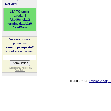
Notikumi
LZA TK termini
atrodami
Akadēmiskajā
terminu datubāzē
AkadTerm
Vēlaties portāla
jaunumus
saņemt pa e-pastu?
Norādiet savu adresi:
Pakalpojumu nodrošina
FeedBlitz
© 2005–2026
Latvijas Zinātņ