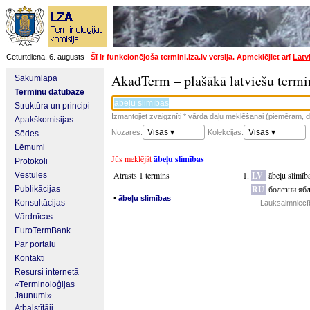
Ceturtdiena, 6. augusts
Šī ir funkcionējoša termini.lza.lv versija. Apmeklējiet arī
Latv
AkadTerm – plašākā latviešu termi
Sākumlapa
Terminu datubāze
Struktūra un principi
Izmantojiet zvaigznīti * vārda daļu meklēšanai (piemēram, da
Apakškomisijas
Visas ▾
Visas ▾
Nozares:
Kolekcijas:
Sēdes
Lēmumi
Jūs meklējāt
ābeļu slimības
Protokoli
Atrasts 1 termins
LV
ābeļu slimīb
Vēstules
RU
болезни яб
Publikācijas
▪
ābeļu slimības
Konsultācijas
Lauksaimniecīb
Vārdnīcas
EuroTermBank
Par portālu
Kontakti
Resursi internetā
«Terminoloģijas
Jaunumi»
Atbalstītāji