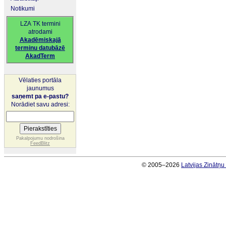
Notikumi
LZA TK termini
atrodami
Akadēmiskajā
terminu datubāzē
AkadTerm
Vēlaties portāla
jaunumus
saņemt pa e-pastu?
Norādiet savu adresi:
Pakalpojumu nodrošina
FeedBlitz
© 2005–2026
Latvijas Zinātņ