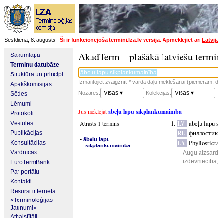
Sestdiena, 8. augusts
Šī ir funkcionējoša termini.lza.lv versija. Apmeklējiet arī
Latvij
AkadTerm – plašākā latviešu termi
Sākumlapa
Terminu datubāze
Struktūra un principi
Izmantojiet zvaigznīti * vārda daļu meklēšanai (piemēram, da
Apakškomisijas
Visas ▾
Visas ▾
Nozares:
Kolekcijas:
Sēdes
Lēmumi
Jūs meklējāt
ābeļu lapu sīkplankumainība
Protokoli
Atrasts 1 termins
LV
ābeļu lapu 
Vēstules
RU
филлостик
Publikācijas
▪
ābeļu lapu
LA
Phyllosticta
Konsultācijas
sīkplankumainība
Vārdnīcas
Augu aizsard
izdevniecība
EuroTermBank
Par portālu
Kontakti
Resursi internetā
«Terminoloģijas
Jaunumi»
Atbalstītāji