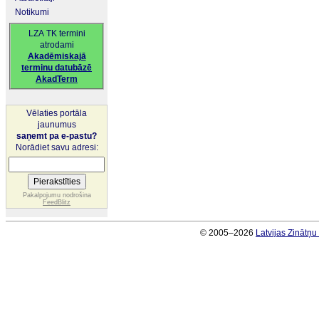
Notikumi
LZA TK termini
atrodami
Akadēmiskajā
terminu datubāzē
AkadTerm
Vēlaties portāla
jaunumus
saņemt pa e-pastu?
Norādiet savu adresi:
Pakalpojumu nodrošina
FeedBlitz
© 2005–2026
Latvijas Zinātņ