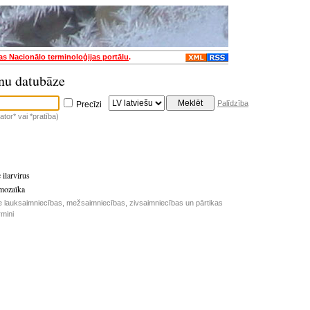
jas Nacionālo terminoloģijas portālu
.
nu datubāze
Palīdzība
Precīzi
tor* vai *pratība)
 ilarvirus
 mozaīka
e lauksaimniecības, mežsaimniecības, zivsaimniecības un pārtikas
rmini