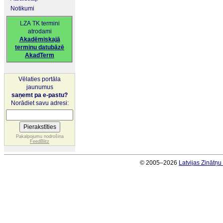
Notikumi
LZA TK termini
atrodami
Akadēmiskajā
terminu datubāzē
AkadTerm
Vēlaties portāla
jaunumus
saņemt pa e-pastu?
Norādiet savu adresi:
Pakalpojumu nodrošina
FeedBlitz
© 2005–2026
Latvijas Zinātņ