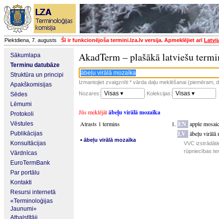
Piektdiena, 7. augusts
Šī ir funkcionējoša termini.lza.lv versija. Apmeklējiet arī
Latvi
AkadTerm – plašākā latviešu termi
Sākumlapa
Terminu datubāze
Struktūra un principi
Izmantojiet zvaigznīti * vārda daļu meklēšanai (piemēram, da
Apakškomisijas
Visas ▾
Visas ▾
Nozares:
Kolekcijas:
Sēdes
Lēmumi
Jūs meklējāt
ābeļu virālā mozaīka
Protokoli
Atrasts 1 termins
EN
apple mosaic
Vēstules
LV
ābeļu virālā
Publikācijas
▪
ābeļu virālā mozaīka
Konsultācijas
VVC izstrādāti
rūpniecības te
Vārdnīcas
EuroTermBank
Par portālu
Kontakti
Resursi internetā
«Terminoloģijas
Jaunumi»
Atbalstītāji