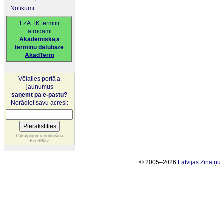
Notikumi
LZA TK termini
atrodami
Akadēmiskajā
terminu datubāzē
AkadTerm
Vēlaties portāla
jaunumus
saņemt pa e-pastu?
Norādiet savu adresi:
Pakalpojumu nodrošina
FeedBlitz
© 2005–2026
Latvijas Zinātņ