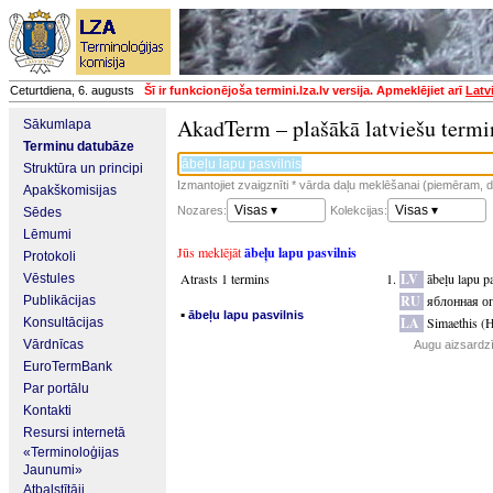
Ceturtdiena, 6. augusts
Šī ir funkcionējoša termini.lza.lv versija. Apmeklējiet arī
Latv
AkadTerm – plašākā latviešu termi
Sākumlapa
Terminu datubāze
Struktūra un principi
Izmantojiet zvaigznīti * vārda daļu meklēšanai (piemēram, da
Apakškomisijas
Visas ▾
Visas ▾
Nozares:
Kolekcijas:
Sēdes
Lēmumi
Jūs meklējāt
ābeļu lapu pasvilnis
Protokoli
Atrasts 1 termins
LV
ābeļu lapu p
Vēstules
RU
яблонная о
Publikācijas
▪
ābeļu lapu pasvilnis
LA
Simaethis (H
Konsultācijas
Vārdnīcas
Augu aizsardzī
EuroTermBank
Par portālu
Kontakti
Resursi internetā
«Terminoloģijas
Jaunumi»
Atbalstītāji