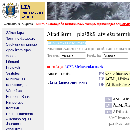
Svētdiena, 9. augusts
Šī ir funkcionējoša termini.lza.lv versija. Apmeklējiet arī
Latvij
AkadTerm – plašākā latviešu termi
Sākumlapa
Terminu datubāze
Struktūra un principi
Izmantojiet zvaigznīti * vārda daļu meklēšanai (piemēram, da
Apakškomisijas
Visas ▾
Visas ▾
Nozares:
Kolekcijas:
Sēdes
Lēmumi
Jūs meklējāt
ĀCM,,Āfrikas cūku mēris
Protokoli
Atrasts 1 termins
EN
ASF
;
African swi
Vēstules
LV
ĀCM,,Āfrikas 
Publikācijas
▪
ĀCM,,Āfrikas cūku mēris
DE
Afrikanische 
Konsultācijas
Vārdnīcas
EuroTermBank
ASF
;
Afri
EN
Par portālu
ĀCM,,Āfri
LV
Kontakti
Afrikanis
DE
Resursi internetā
VVC izstrād
«Terminoloģijas
pārtikas rūp
Jaunumi»
Atbalstītāji