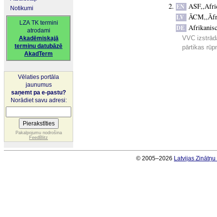
ASF,,Afri
EN
Notikumi
ĀCM,,Āfri
LV
LZA TK termini
Afrikanis
DE
atrodami
VVC izstrād
Akadēmiskajā
terminu datubāzē
pārtikas rūp
AkadTerm
Vēlaties portāla
jaunumus
saņemt pa e-pastu?
Norādiet savu adresi:
Pakalpojumu nodrošina
FeedBlitz
© 2005–2026
Latvijas Zinātņ