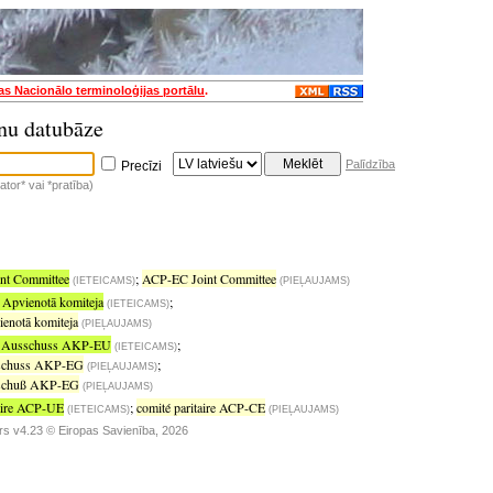
jas Nacionālo terminoloģijas portālu
.
nu datubāze
Palīdzība
Precīzi
tor* vai *pratība)
nt Committee
;
ACP-EC Joint Committee
(IETEICAMS)
(PIEĻAUJAMS)
Apvienotā komiteja
;
(IETEICAMS)
notā komiteja
(PIEĻAUJAMS)
er Ausschuss AKP-EU
;
(IETEICAMS)
usschuss AKP-EG
;
(PIEĻAUJAMS)
usschuß AKP-EG
(PIEĻAUJAMS)
taire ACP-UE
;
comité paritaire ACP-CE
(IETEICAMS)
(PIEĻAUJAMS)
rs v4.23 © Eiropas Savienība, 2026