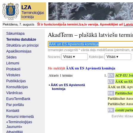
Piektdiena, 7. augusts
Šī ir funkcionējoša termini.lza.lv versija. Apmeklējiet arī
Latvi
AkadTerm – plašākā latviešu termi
Sākumlapa
Terminu datubāze
Struktūra un principi
Izmantojiet zvaigznīti * vārda daļu meklēšanai (piemēram, da
Apakškomisijas
Visas ▾
Visas ▾
Nozares:
Kolekcijas:
Sēdes
Lēmumi
Jūs meklējāt
ĀAK un ES Apvienotā komiteja
Protokoli
Atrasts 1 termins
EN
ACP-EU Joi
Vēstules
Publikācijas
LV
ĀAK un ES 
▪
ĀAK un ES Apvienotā
ĀAK un EK Apvie
Konsultācijas
komiteja
DE
Paritätisch
Vārdnīcas
Paritätischer A
EuroTermBank
Paritätischer A
Par portālu
FR
comité pari
Kontakti
EuroVoc tēzau
Resursi internetā
«Terminoloģijas
Jaunumi»
Atbalstītāji