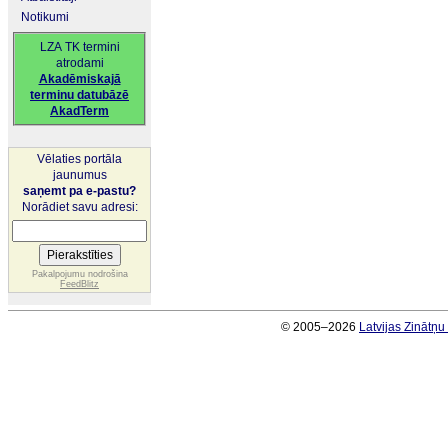
Notikumi
LZA TK termini
atrodami
Akadēmiskajā
terminu datubāzē
AkadTerm
Vēlaties portāla
jaunumus
saņemt pa e-pastu?
Norādiet savu adresi:
Pakalpojumu nodrošina
FeedBlitz
© 2005–2026
Latvijas Zinātņ