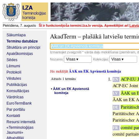
Piektdiena, 7. augusts
Šī ir funkcionējoša termini.lza.lv versija. Apmeklējiet arī
Latvi
AkadTerm – plašākā latviešu termi
Sākumlapa
Terminu datubāze
Struktūra un principi
Izmantojiet zvaigznīti * vārda daļu meklēšanai (piemēram, da
Apakškomisijas
Visas ▾
Visas ▾
Nozares:
Kolekcijas:
Sēdes
Lēmumi
Jūs meklējāt
ĀAK un EK Apvienotā komiteja
Protokoli
Atrasts 1 termins
ACP-EU J
Vēstules
EN
Publikācijas
ACP-EC Joint
▪
ĀAK un EK Apvienotā
Konsultācijas
ĀAK un E
LV
komiteja
Vārdnīcas
ĀAK un EK Ap
EuroTermBank
Paritätis
DE
Par portālu
Paritätischer
Kontakti
Paritätischer
Resursi internetā
comité pa
FR
«Terminoloģijas
Jaunumi»
comité parita
Atbalstītāji