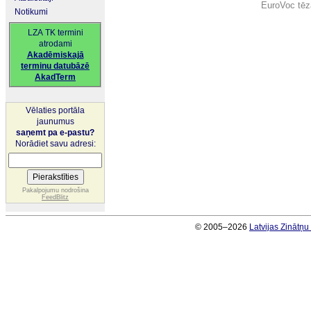
EuroVoc tēz
Notikumi
LZA TK termini
atrodami
Akadēmiskajā
terminu datubāzē
AkadTerm
Vēlaties portāla
jaunumus
saņemt pa e-pastu?
Norādiet savu adresi:
Pakalpojumu nodrošina
FeedBlitz
© 2005–2026
Latvijas Zinātņ