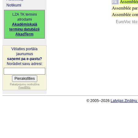
Assemblée
FR
Notikumi
Assemblée par
Assemblée con
LZA TK termini
atrodami
EuroVoc tēz
Akadēmiskajā
terminu datubāzē
AkadTerm
Vēlaties portāla
jaunumus
saņemt pa e-pastu?
Norādiet savu adresi:
Pakalpojumu nodrošina
FeedBlitz
© 2005–2026
Latvijas Zinātņ