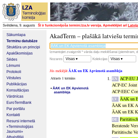
Svētdiena, 9. augusts
Šī ir funkcionējoša termini.lza.lv versija. Apmeklējiet arī
Latvij
AkadTerm – plašākā latviešu termi
Sākumlapa
Terminu datubāze
Struktūra un principi
Izmantojiet zvaigznīti * vārda daļu meklēšanai (piemēram, da
Apakškomisijas
Visas ▾
Visas ▾
Nozares:
Kolekcijas:
Sēdes
Lēmumi
Jūs meklējāt
ĀAK un EK Apvienotā asambleja
Protokoli
Atrasts 1 termins
ACP-EU J
Vēstules
EN
Publikācijas
ACP-EC Joint
▪
ĀAK un EK Apvienotā
Konsultācijas
ACP-EEC Cons
asambleja
Vārdnīcas
ĀAK un E
LV
EuroTermBank
ĀAK un EK Ap
Par portālu
ĀAK un EK Kon
Kontakti
Paritäti
DE
Resursi internetā
Beratende V
«Terminoloģijas
Paritätische
Jaunumi»
Atbalstītāji