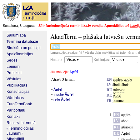
Sestdiena, 8. augusts
Šī ir funkcionējoša termini.lza.lv versija. Apmeklējiet arī
Latvij
AkadTerm – plašākā latviešu termi
Sākumlapa
Terminu datubāze
Struktūra un principi
Izmantojiet zvaigznīti * vārda daļu meklēšanai (piemēram, da
Apakškomisijas
Visas ▾
Visas ▾
Nozares:
Kolekcijas:
Sēdes
Lēmumi
Jūs meklējāt
Äpfel
Protokoli
Atrasti 3 termini
EN
apples
;
apple
Vēstules
LV
āboli
;
ābols
Publikācijas
▪
RU
яблоки
Äpfel
Konsultācijas
▪
frische
Äpfel
DE
Äpfel
Vārdnīcas
▪
reife
Äpfel
FR
pomme
EuroTermBank
Par portālu
EN
apples
Kontakti
LV
āboli
Resursi internetā
RU
яблоки
«Terminoloģijas
DE
Äpfel
Jaunumi»
Atbalstītāji
J. Graudonis. 