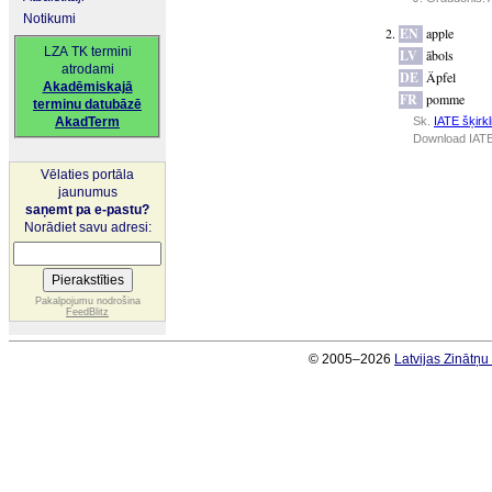
Notikumi
EN
apple
LZA TK termini
LV
ābols
atrodami
DE
Äpfel
Akadēmiskajā
FR
pomme
terminu datubāzē
AkadTerm
Sk.
IATE šķirkl
Download IATE
Vēlaties portāla
jaunumus
saņemt pa e-pastu?
Norādiet savu adresi:
Pakalpojumu nodrošina
FeedBlitz
© 2005–2026
Latvijas Zinātņ