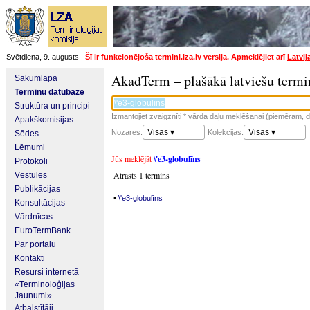
Svētdiena, 9. augusts
Šī ir funkcionējoša termini.lza.lv versija. Apmeklējiet arī
Latvij
AkadTerm – plašākā latviešu termi
Sākumlapa
Terminu datubāze
Struktūra un principi
Izmantojiet zvaigznīti * vārda daļu meklēšanai (piemēram, da
Apakškomisijas
Visas ▾
Visas ▾
Nozares:
Kolekcijas:
Sēdes
Lēmumi
Jūs meklējāt
\'e3-globulīns
Protokoli
Atrasts 1 termins
Vēstules
Publikācijas
▪
\'e3-globulīns
Konsultācijas
Vārdnīcas
EuroTermBank
Par portālu
Kontakti
Resursi internetā
«Terminoloģijas
Jaunumi»
Atbalstītāji