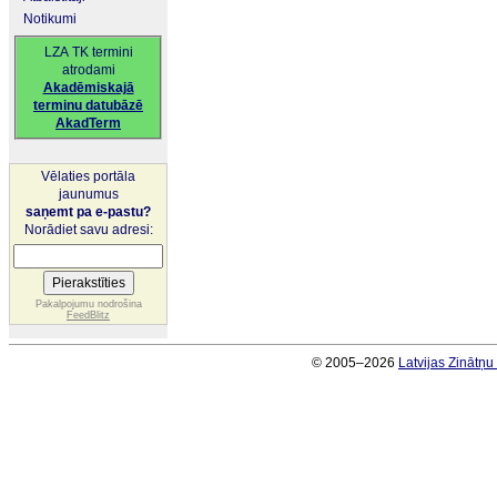
Notikumi
LZA TK termini
atrodami
Akadēmiskajā
terminu datubāzē
AkadTerm
Vēlaties portāla
jaunumus
saņemt pa e-pastu?
Norādiet savu adresi:
Pakalpojumu nodrošina
FeedBlitz
© 2005–2026
Latvijas Zinātņ