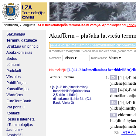
Piektdiena, 7. augusts
Šī ir funkcionējoša termini.lza.lv versija. Apmeklējiet arī
Latvi
AkadTerm – plašākā latviešu termi
Sākumlapa
Terminu datubāze
Struktūra un principi
Izmantojiet zvaigznīti * vārda daļu meklēšanai (piemēram, da
Apakškomisijas
Visas ▾
Visas ▾
Nozares:
Kolekcijas:
Sēdes
Lēmumi
Jūs meklējāt
[4-[4,4'-bis(dimetilamino) benzhidrilidēn]cik
Protokoli
Atrasts 1 termins
[4-[4,4'-
Vēstules
EN
ylidene]dimeth
Publikācijas
▪
[4-[4,4'-bis(dimetilamino)
Konsultācijas
[4-[4,4'-b
LV
benzhidrilidēn]cikloheksa-
dimetilamonija
Vārdnīcas
2,5-diēn-1-ilidēn]
dimetilamonija hlorīds (C.I.
EuroTermBank
[4-[4,4′-
DE
Basic Violet 3)
Par portālu
yliden]dimeth
Kontakti
chlorure d
FR
Resursi internetā
bis(diméthylam
«Terminoloģijas
ylidène]diméth
Jaunumi»
Sk.
IATE šķi
Atbalstītāji