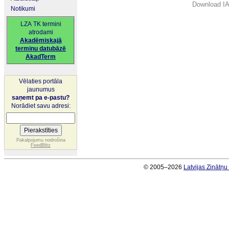
Download IA
Notikumi
LZA TK termini
atrodami
Akadēmiskajā
terminu datubāzē
AkadTerm
Vēlaties portāla
jaunumus
saņemt pa e-pastu?
Norādiet savu adresi:
Pakalpojumu nodrošina
FeedBlitz
© 2005–2026
Latvijas Zinātņ