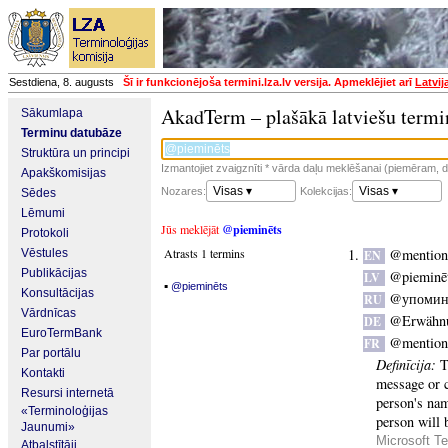
Sestdiena, 8. augusts
Šī ir funkcionējoša termini.lza.lv versija. Apmeklējiet arī
Latvij
AkadTerm – plašākā latviešu termi
Sākumlapa
Terminu datubāze
Struktūra un principi
Izmantojiet zvaigznīti * vārda daļu meklēšanai (piemēram, da
Apakškomisijas
Visas ▾
Visas ▾
Nozares:
Kolekcijas:
Sēdes
Lēmumi
Jūs meklējāt
@pieminēts
Protokoli
Atrasts 1 termins
@mention
Vēstules
EN
Publikācijas
@pieminē
LV
▪
@pieminēts
Konsultācijas
@упомин
RU
Vārdnīcas
@Erwähn
DE
EuroTermBank
@mention
FR
Par portālu
Definīcija:
T
Kontakti
message or 
Resursi internetā
person's nam
«Terminoloģijas
person will 
Jaunumi»
Microsoft Te
Atbalstītāji