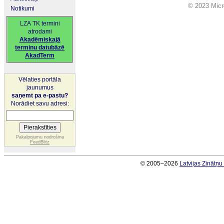
© 2023 Micro
Notikumi
LZA TK termini
atrodami
Akadēmiskajā
terminu datubāzē
AkadTerm
Vēlaties portāla
jaunumus
saņemt pa e-pastu?
Norādiet savu adresi:
Pakalpojumu nodrošina
FeedBlitz
© 2005–2026
Latvijas Zinātņ