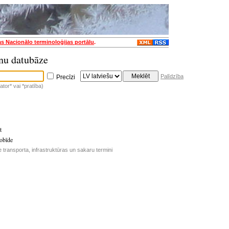
as Nacionālo terminoloģijas portālu
.
nu datubāze
Palīdzība
Precīzi
tor* vai *pratība)
t
obīde
 transporta, infrastruktūras un sakaru termini