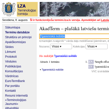
Sestdiena, 8. augusts
Šī ir funkcionējoša termini.lza.lv versija. Apmeklējiet arī
Latvij
AkadTerm – plašākā latviešu termi
Sākumlapa
Terminu datubāze
Struktūra un principi
Izmantojiet zvaigznīti * vārda daļu meklēšanai (piemēram, da
Apakškomisijas
Visas ▾
Visas ▾
Nozares:
Kolekcijas:
Sēdes
Lēmumi
Jūs meklējāt
?gareniskā nobīde
Protokoli
Atrasts 1 termins
EN
?length offse
Vēstules
LV
?gareniskā n
Publikācijas
▪
?gareniskā nobīde
Konsultācijas
VVC izstrādātie
Vārdnīcas
EuroTermBank
Par portālu
Kontakti
Resursi internetā
«Terminoloģijas
Jaunumi»
Atbalstītāji