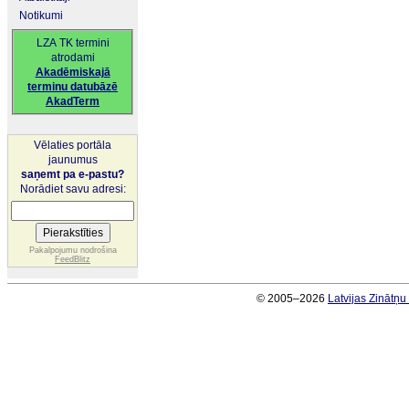
Notikumi
LZA TK termini
atrodami
Akadēmiskajā
terminu datubāzē
AkadTerm
Vēlaties portāla
jaunumus
saņemt pa e-pastu?
Norādiet savu adresi:
Pakalpojumu nodrošina
FeedBlitz
© 2005–2026
Latvijas Zinātņ