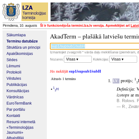
Pirmdiena, 10. augusts
Šī ir funkcionējoša termini.lza.lv versija. Apmeklējiet arī
Latvi
AkadTerm – plašākā latviešu termi
Sākumlapa
Terminu datubāze
Struktūra un principi
Izmantojiet zvaigznīti * vārda daļu meklēšanai (piemēram, da
Apakškomisijas
Visas ▾
Visas ▾
Nozares:
Kolekcijas:
Sēdes
Lēmumi
Jūs meklējāt
sup1/supsub1/subH
Protokoli
Atrasts 1 termins
Vēstules
1
protijs
;
LV
1
Publikācijas
Definīcija:
V
▪
1
H
1
Konsultācijas
izotops
ar ma
Vārdnīcas
B. Rolovs. P
EuroTermBank
— R., Zināt
Par portālu
Kontakti
Resursi internetā
«Terminoloģijas
Jaunumi»
Atbalstītāji