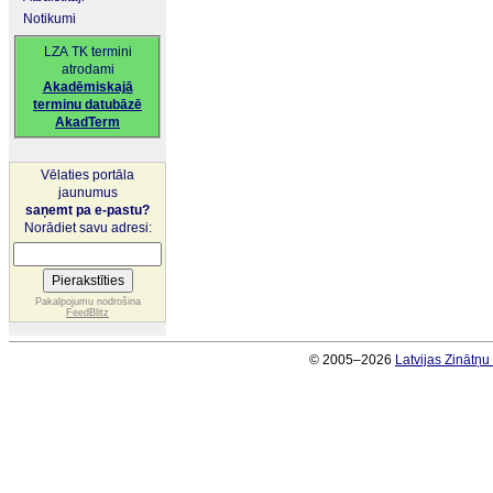
Notikumi
LZA TK termini
atrodami
Akadēmiskajā
terminu datubāzē
AkadTerm
Vēlaties portāla
jaunumus
saņemt pa e-pastu?
Norādiet savu adresi:
Pakalpojumu nodrošina
FeedBlitz
© 2005–2026
Latvijas Zinātņ