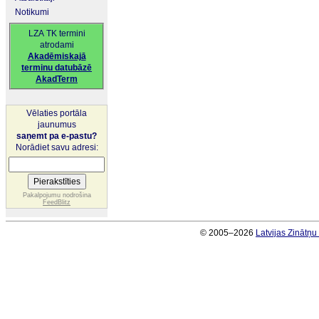
Notikumi
LZA TK termini
atrodami
Akadēmiskajā
terminu datubāzē
AkadTerm
Vēlaties portāla
jaunumus
saņemt pa e-pastu?
Norādiet savu adresi:
Pakalpojumu nodrošina
FeedBlitz
© 2005–2026
Latvijas Zinātņ