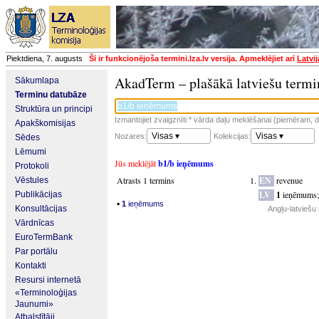
Piektdiena, 7. augusts
Šī ir funkcionējoša termini.lza.lv versija. Apmeklējiet arī
Latvi
AkadTerm – plašākā latviešu termi
Sākumlapa
Terminu datubāze
Struktūra un principi
Izmantojiet zvaigznīti * vārda daļu meklēšanai (piemēram, da
Apakškomisijas
Visas ▾
Visas ▾
Nozares:
Kolekcijas:
Sēdes
Lēmumi
Jūs meklējāt
b1/b ieņēmums
Protokoli
Atrasts 1 termins
EN
revenue
Vēstules
LV
1
ieņēmums
Publikācijas
▪
1
ieņēmums
Konsultācijas
Angļu-latviešu
Vārdnīcas
EuroTermBank
Par portālu
Kontakti
Resursi internetā
«Terminoloģijas
Jaunumi»
Atbalstītāji