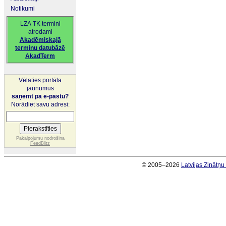
Notikumi
LZA TK termini
atrodami
Akadēmiskajā
terminu datubāzē
AkadTerm
Vēlaties portāla
jaunumus
saņemt pa e-pastu?
Norādiet savu adresi:
Pakalpojumu nodrošina
FeedBlitz
© 2005–2026
Latvijas Zinātņ