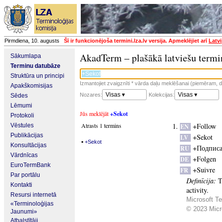
Pirmdiena, 10. augusts
Šī ir funkcionējoša termini.lza.lv versija. Apmeklējiet arī
Latvi
AkadTerm – plašākā latviešu termi
Sākumlapa
Terminu datubāze
Struktūra un principi
Izmantojiet zvaigznīti * vārda daļu meklēšanai (piemēram, da
Apakškomisijas
Visas ▾
Visas ▾
Nozares:
Kolekcijas:
Sēdes
Lēmumi
Jūs meklējāt
+Sekot
Protokoli
Atrasts 1 termins
+Follow
Vēstules
EN
Publikācijas
+Sekot
LV
▪
+Sekot
Konsultācijas
+Подписа
RU
Vārdnīcas
+Folgen
DE
EuroTermBank
+Suivre
FR
Par portālu
Definīcija:
T
Kontakti
activity.
Resursi internetā
Microsoft Te
«Terminoloģijas
© 2023 Micro
Jaunumi»
Atbalstītāji