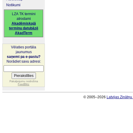
Notikumi
LZA TK termini
atrodami
Akadēmiskajā
terminu datubāzē
AkadTerm
Vēlaties portāla
jaunumus
saņemt pa e-pastu?
Norādiet savu adresi:
Pakalpojumu nodrošina
FeedBlitz
© 2005–2026
Latvijas Zinātņ