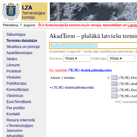
Piektdiena, 7. augusts
Šī ir funkcionējoša termini.lza.lv versija. Apmeklējiet arī
Latvi
AkadTerm – plašākā latviešu termi
Sākumlapa
Terminu datubāze
Struktūra un principi
Izmantojiet zvaigznīti * vārda daļu meklēšanai (piemēram, da
Apakškomisijas
Visas ▾
Visas ▾
Nozares:
Kolekcijas:
Sēdes
Lēmumi
Jūs meklējāt
(7E,9E)-dodekadiēnilacetāts
Protokoli
Atrasts 1 termins
EN
(7E,9E)-Dode
Vēstules
LV
(7E,9E)-dode
Publikācijas
▪
(7E,9E)-dodekadiēnilacetāts
DE
(7E,9E)-Dod
Konsultācijas
FR
(7E,9E)-Acét
Vārdnīcas
EuroTermBank
VVC izstrādāti
Par portālu
Kontakti
Resursi internetā
«Terminoloģijas
Jaunumi»
Atbalstītāji