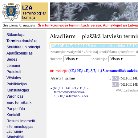
Sestdiena, 8. augusts
Šī ir funkcionējoša termini.lza.lv versija. Apmeklējiet arī
Latvij
AkadTerm – plašākā latviešu termi
Sākumlapa
Terminu datubāze
Struktūra un principi
Izmantojiet zvaigznīti * vārda daļu meklēšanai (piemēram, da
Apakškomisijas
Visas ▾
Visas ▾
Nozares:
Kolekcijas:
Sēdes
Lēmumi
Jūs meklējāt
(6E,10E,14E)-3,7,11,15-tetrametilheksadeka-
Protokoli
Atrasts 1 termins
EN
(6E,10E,14E)
Vēstules
LV
(6E,10E,14E)
Publikācijas
▪
(6E,10E,14E)-3,7,11,15-
Konsultācijas
VVC izstrādāti
tetrametilheksadeka-
Vārdnīcas
1,6,10,14-tetraēn-3-ols
EuroTermBank
Par portālu
Kontakti
Resursi internetā
«Terminoloģijas
Jaunumi»
Atbalstītāji