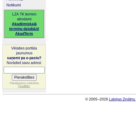
Notikumi
LZA TK termini
atrodami
Akadēmiskajā
terminu datubāzē
AkadTerm
Vēlaties portāla
jaunumus
saņemt pa e-pastu?
Norādiet savu adresi:
Pakalpojumu nodrošina
FeedBlitz
© 2005–2026
Latvijas Zinātņ