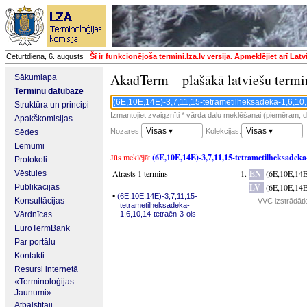
Ceturtdiena, 6. augusts
Šī ir funkcionējoša termini.lza.lv versija. Apmeklējiet arī
Latv
AkadTerm – plašākā latviešu termi
Sākumlapa
Terminu datubāze
Struktūra un principi
Izmantojiet zvaigznīti * vārda daļu meklēšanai (piemēram, da
Apakškomisijas
Visas ▾
Visas ▾
Nozares:
Kolekcijas:
Sēdes
Lēmumi
Jūs meklējāt
(6E,10E,14E)-3,7,11,15-tetrametilheksadeka-
Protokoli
Atrasts 1 termins
EN
(6E,10E,14E)
Vēstules
LV
(6E,10E,14E)
Publikācijas
▪
(6E,10E,14E)-3,7,11,15-
Konsultācijas
VVC izstrādāti
tetrametilheksadeka-
Vārdnīcas
1,6,10,14-tetraēn-3-ols
EuroTermBank
Par portālu
Kontakti
Resursi internetā
«Terminoloģijas
Jaunumi»
Atbalstītāji