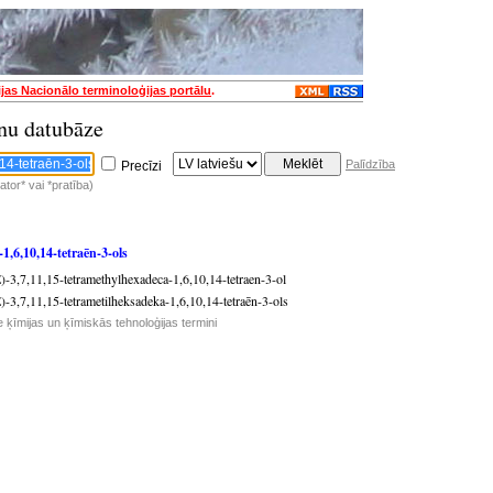
ijas Nacionālo terminoloģijas portālu
.
nu datubāze
Palīdzība
Precīzi
tor* vai *pratība)
1,6,10,14-tetraēn-3-ols
-3,7,11,15-tetramethylhexadeca-1,6,10,14-tetraen-3-ol
-3,7,11,15-tetrametilheksadeka-1,6,10,14-tetraēn-3-ols
e ķīmijas un ķīmiskās tehnoloģijas termini