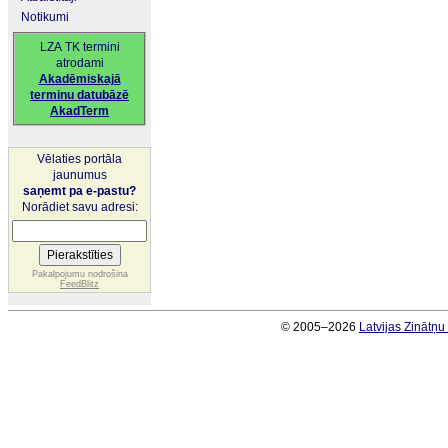
Notikumi
LZA TK termini
atrodami
Akadēmiskajā
terminu datubāzē
AkadTerm
Vēlaties portāla
jaunumus
saņemt pa e-pastu?
Norādiet savu adresi:
Pakalpojumu nodrošina
FeedBlitz
© 2005–2026
Latvijas Zinātņ