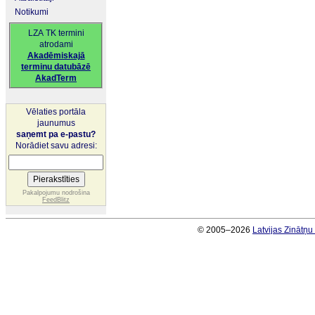
Notikumi
LZA TK termini
atrodami
Akadēmiskajā
terminu datubāzē
AkadTerm
Vēlaties portāla
jaunumus
saņemt pa e-pastu?
Norādiet savu adresi:
Pakalpojumu nodrošina
FeedBlitz
© 2005–2026
Latvijas Zinātņ