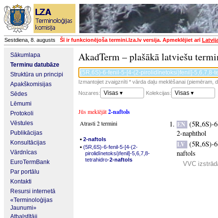
Sestdiena, 8. augusts
Šī ir funkcionējoša termini.lza.lv versija. Apmeklējiet arī
Latvij
AkadTerm – plašākā latviešu termi
Sākumlapa
Terminu datubāze
Struktūra un principi
Izmantojiet zvaigznīti * vārda daļu meklēšanai (piemēram, da
Apakškomisijas
Visas ▾
Visas ▾
Nozares:
Kolekcijas:
Sēdes
Lēmumi
Jūs meklējāt
2-naftols
Protokoli
Atrasti 2 termini
(5R,6S)-6
Vēstules
EN
2-naphthol
Publikācijas
▪
2-naftols
Konsultācijas
(5R,6S)-6-
LV
▪
(5R,6S)-6-fenil-5-[4-(2-
naftols
Vārdnīcas
pirolidīnetoksi)fenil]-5,6,7,8-
tetrahidro-
2-naftols
EuroTermBank
VVC izstrādā
Par portālu
Kontakti
Resursi internetā
«Terminoloģijas
Jaunumi»
Atbalstītāji